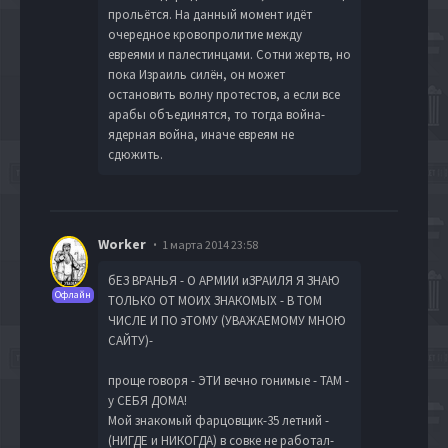
прольётся. На данный момент идёт
очередное кровопролитие между
евреями и палестинцами. Сотни жертв, но
пока Израиль силён, он может
остановить волну протестов, а если все
арабы объединятся, то тогда война-
ядерная война, иначе евреям не
сдюжить.
Worker
1 марта 2014 23:58
бЕЗ ВРАНЬЯ - О АРМИИ иЗРАИЛЯ Я ЗНАЮ
Офлайн
ТОЛЬКО ОТ МОИХ ЗНАКОМЫХ - В ТОМ
ЧИСЛЕ И ПО эТОМУ (УВАЖАЕМОМУ МНОЮ
САЙТУ)-
проще говоря - ЭТИ вечно гонимые - ТАМ -
у СЕБЯ ДОМА!
Мой знакомый фарцовщик-35 летний -
(НИГДЕ и НИКОГДА) в совке не работал-