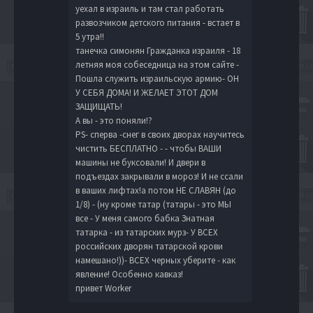
уехал в израиль и там стал работать
развозчиком детского питания - встает в
5 утра!!
танечка симонян Гражданка израиля - 18
летняя моя собеседница на этом сайте -
Пошла служить израильскую армию- ОН
У СЕБЯ ДОМА! И ЖЕЛАЕТ ЭТОТ ДОМ
ЗАЩИЩАТЬ!
А вы - это поняли!?
PS- сперва -снег в своих дворах научитесь
чистить БЕСПЛАТНО - - чтобы ВАШИ
машины не буксовали! И двери в
подъездах закрывали в мороз! И не ссали
в ваших лифтах!а потом НЕ СЛАВЯН (до
1/8) - (ну кроме татар (татары - это МЫ
все - У меня самого бабка Знатная
татарка - из татарских мурз- У ВСЕХ
российских дворян татарской крови
намешано!))- ВСЕХ черных уберите - как
явление! Особенно кавказ!
привет Worker