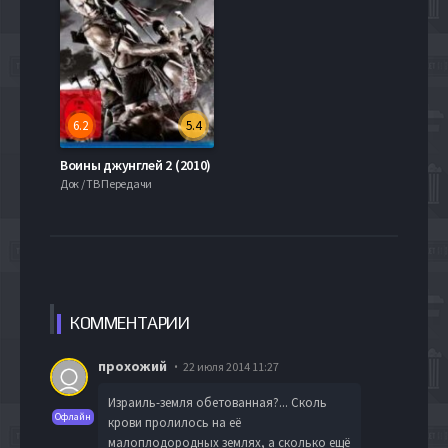
6.2
5.4
Воины джунглей 2 (2010)
Док / ТВ Передачи
КОММЕН
ТАРИИ
прохожий
22 июля 2014 11:27
Израиль-земля обетованная?... Сколь
Офлайн
крови пролилось на её
малоплодородных землях, а сколько ещё