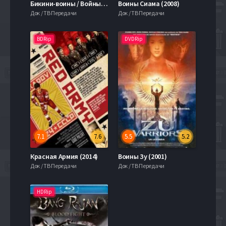
Бикини-воины / Войны бикини / Воины в бикини (2015)
Воины Сиама (2008)
Док / ТВ Передачи
Док / ТВ Передачи
BDRip
DVDRip
7.1
7.6
5.5
5.2
Красная Армия (2014)
Воины Зу (2001)
Док / ТВ Передачи
Док / ТВ Передачи
HDRip