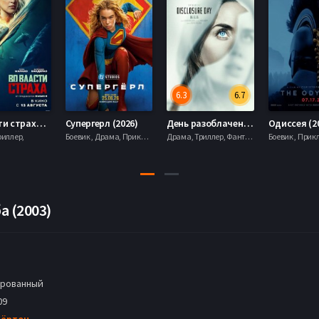
6.3
6.7
Во власти страха (2026)
Супергерл (2026)
День разоблачения (2026)
Одиссея (2
риллер,
Боевик , Драма, Приключения, Фантастика,
Драма, Триллер, Фантастика,
 (2003)
рованный
09
Бёртон