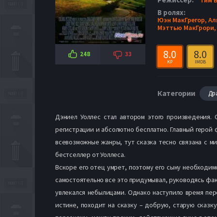
В ролях:
Юэн МакГрегор,
Ал
Мэттью МакГрори
8.0
8.0
248
33
KP
IMDB
Категории
Др
Дэниел Уоллес стал автором этого произведения.
регистрации и абсолютно бесплатно. Главный герой 
всевозможные жанры, тут сказка тесно связана с м
бестселлер от Уоллеса.
Вскоре его отец умрет, поэтому его сыну необходим
самостоятельно все это придумывал, руководясь фак
увлекался небылицами. Однако наступило время пер
истине, походит на сказку – добрую, старую сказку