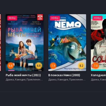
BDRip
HDRip
HDRip
6.8
6.8
7.9
8.2
7.0
Рыба моей мечты (2011)
В поисках Немо (2003)
Холодная 
Драма, Комедия, Приключения, Фэнтези, 2003
Драма, Комедия, Приключения, Фэнтези, 2003