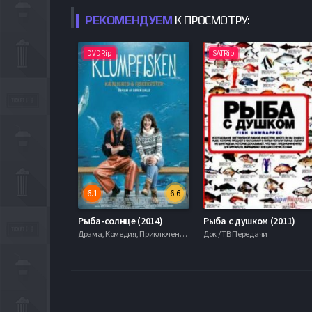
РЕКОМЕНДУЕМ
К ПРОСМОТРУ:
DVDRip
SATRip
6.1
6.6
Рыба-солнце (2014)
Рыба с душком (2011)
Драма, Комедия, Приключения, Фэнтези, 2003
Док / ТВ Передачи