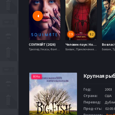
7.9
8.2
СОУЛМ8ЙТ (2026)
Человек-паук: Новый день (2026)
Триллер, Ужасы, Фантастика,
Боевик , Приключения, Фантастика, Фэнтези,
Боевик , Т
Крупная рыба
BDRip
Год:
2003
Страна:
США
Перевод:
Дубли
Прод-сть:
02:05:
Режиссер:
Тим 