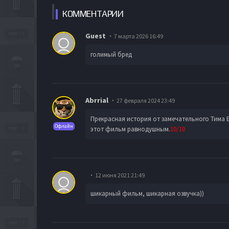
КОММЕН
ТАРИИ
Guest
7 марта 2026 16:49
голимый бред
Abrrial
27 февраля 2024 23:49
Прекрасная история от замечательного Тима Б
Офлайн
этот фильм равнодушным.
10/10
12 июня 2021 21:49
шикарный фильм, шикарная озвучка))