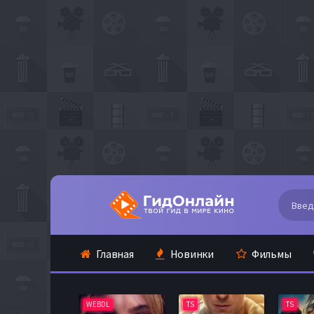
Главная
Новинки
Фильмы
WEBDL
TS
TS