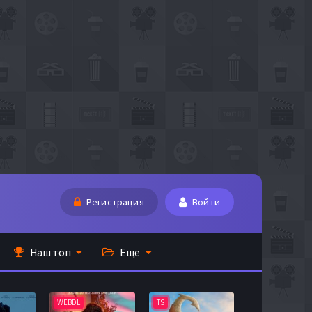
Регистрация
Войти
Наш топ
Еще
WEBDL
TS
BDRip