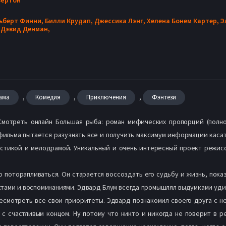
ьберт Финни,
Билли Крудап,
Джессика Лэнг,
Хелена Бонем Картер,
Э
,
Дэвид Денман,
,
,
,
ама
Комедия
Приключения
Фэнтези
 Смотреть онлайн Большая рыба: роман мифических пропорций (полно
фильма пытается разузнать все и получить максимум информации касат
истикой и мелодрамой. Уникальный и очень интересный проект режис
о поторапливаться. Он старается воссоздать его судьбу и жизнь, пока
тами и воспоминаниями. Эдвард Блум всегда промышлял выдумками удив
есмотреть все свои приоритеты. Эдвард познакомил своего друга с н
 с счастливым концом. Ну потому что никто и никогда не поверит в 