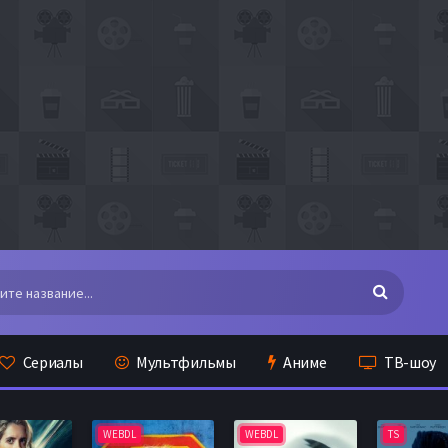
Сериалы
Мультфильмы
Аниме
ТВ-шоу
WEBDL
WEBDL
TS