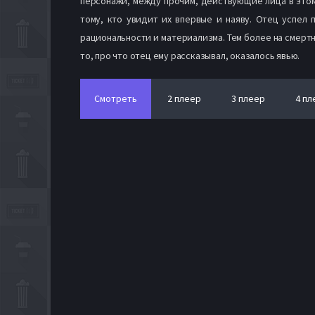
персонажи, между прочим, действующие лица в этом
тому, кто увидит их впервые и наяву. Отец успел 
рациональности и материализма. Тем более на смертн
то, про что отец ему рассказывал, оказалось явью.
Смотреть
2 плеер
3 плеер
4 пл