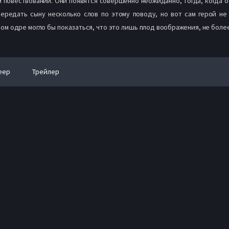
 повествовании. Они появятся совершенно неожиданно, тогда, когда о
передать сыну несколько слов по этому поводу, но вот сам герой не 
ом одре могло бы показаться, что это лишь плод воображения, не более
еер
Трейлер