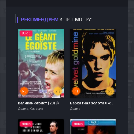
РЕКОМЕНДУЕМ
К ПРОСМОТРУ:
BDRip
6.8
7.3
7.1
6.9
Великан-эгоист (2013)
Бархатная золотая жила (1998)
Драма, Комедия
Драма
HDRip
HDRip