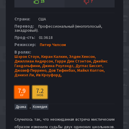
25
7
Страна:
США
Перевод:
Профессиональный (многоголосый,
закадровый).
Прод-сть:
01:36:18
Режиссер:
Питер Челсом
В ролях:
Шэрон Стоун,
Киран Калкин,
Элден Хенсон,
Джиллиан Андерсон,
Гарри Дин Стэнтон,
Джеймс
Гандольфини,
Джина Роулэндс,
Дуглас Биссет,
Джозеф Перрино,
Дов Тифенбах,
Майкл Колтон,
Дэниэл Ли,
Ив Кроуфорд,
7.9
7.2
KP
IMDB
,
Драма
Комедия
Случилось так, что неожиданная встреча мистическим
образом изменила судьбы двух одиноких школьников.