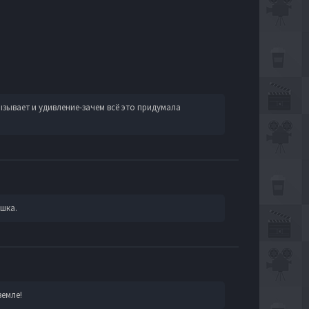
зывает и удивление-зачем всё это придумала
шка.
земле!