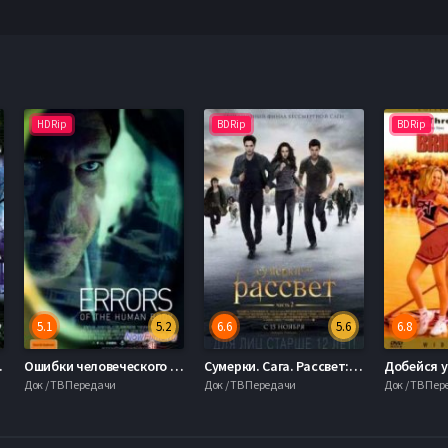
HDRip
BDRip
BDRip
5.1
5.2
6.6
5.6
6.8
 (1995)
Ошибки человеческого тела (2012)
Сумерки. Сага. Рассвет: Часть 2 (2012)
Добейся у
Док / ТВ Передачи
Док / ТВ Передачи
Док / ТВ Пе