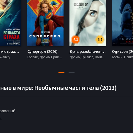
6.3
6.7
Во власти страха (2026)
Супергерл (2026)
День разоблачения (2026)
Одиссея (2
риллер,
Боевик , Драма, Приключения, Фантастика,
Драма, Триллер, Фантастика,
ные в мире: Необычные части тела (2013)
олосный
.