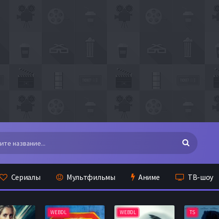
Сериалы
Мультфильмы
Аниме
ТВ-шоу
WEBDL
WEBDL
TS