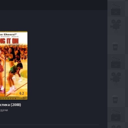
6.2
спеха (2000)
редачи