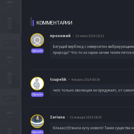
КОММЕН
ТАРИИ
прохожий
22 июля 2014 19:21
Бегущий верблюд с невероятно вибрирующими г
Офлайн
природа? Что-то из серии-зачем телеге пятое 
tsupelik
4 марта 2014 00:36
чкго только эволюция не придумает, от само
Офлайн
Zariana
31 января 2014 18:33
Клааасс!)Узнала кучу нового! Такие существа 
Офлайн