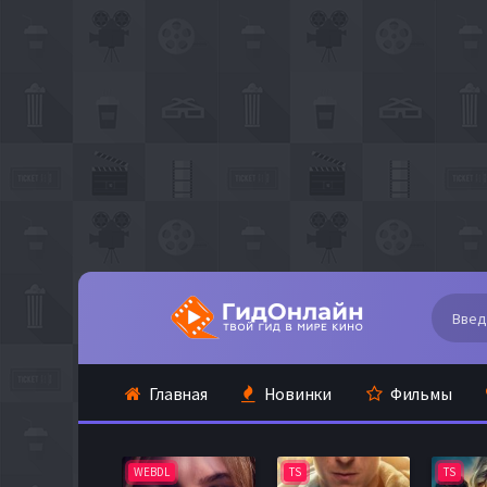
Главная
Новинки
Фильмы
WEBDL
TS
TS