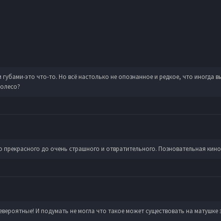
убами-это что-то. Но всё настолько не опознанное и редкое, что иногда вы
колесо?
го прекрасного до очень страшного и отвратительного. Позновательная кино
невероятные! И подумать не могла что такое может существовать на матушке 