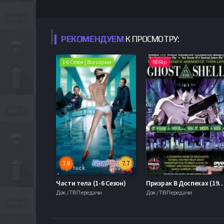
РЕКОМЕНДУЕМ
К ПРОСМОТРУ:
1-6 Сезон | Все серии
BDRip
7.8
7.7
Части тела (1-6 Сезон)
Призрак В Доспехах
Док / ТВ Передачи
Док / ТВ Передачи