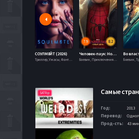
7.9
8.2
СОУЛМ8ЙТ (2026)
Человек-паук: Новый день (2026)
Триллер, Ужасы, Фантастика,
Боевик , Приключения, Фантастика, Фэнтези,
Боевик , Т
Самые стран
SATRip
Год:
2013
Перевод:
Одног
Прод-сть:
43 мин