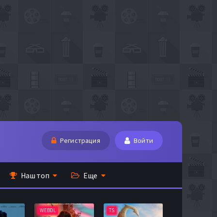
Регистрация
Войти
Наш топ
Еще
WEBDL
TS
BDRip