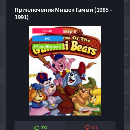
Приключения Мишек Гамми (1985 –
1991)
HDRip
1991
1-6 Сезон|Все серии
552
102