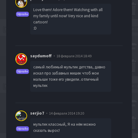
Love them! Adore them! Watching with all
Офлайн
my family until now! Very nice and kind
cartoon!
:D
saydumoff
18 февраля 2014 18:49
самый любимый мультик детства, давно
Офлайн
искал про забавных мишек чтоб мои
малыши тоже его увидели..отличный
мультик
serjio7
14 февраля 2014 19:20
мультик классный, Я на нём можно
Офлайн
сказать вырос!