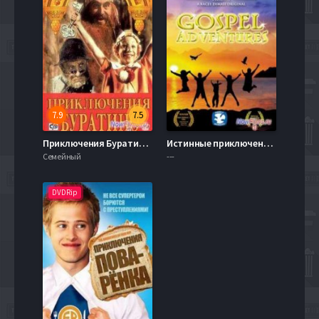
7.9
7.5
Приключения Буратино (1975)
Истинные приключения (2014)
Семейный
---
DVDRip