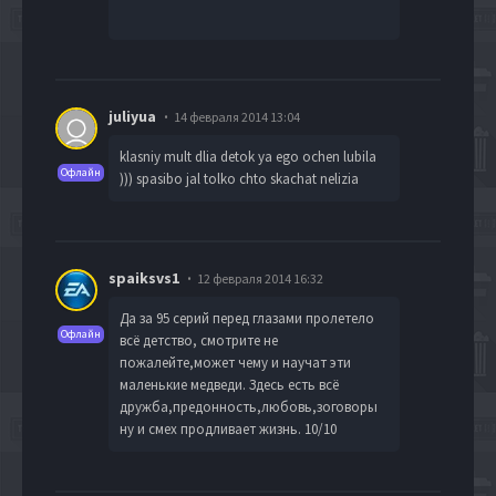
juliyua
14 февраля 2014 13:04
klasniy mult dlia detok ya ego ochen lubila
Офлайн
))) spasibo jal tolko chto skachat nelizia
spaiksvs1
12 февраля 2014 16:32
Да за 95 серий перед глазами пролетело
Офлайн
всё детство, смотрите не
пожалейте,может чему и научат эти
маленькие медведи. Здесь есть всё
дружба,предонность,любовь,зоговоры
ну и смех продливает жизнь. 10/10