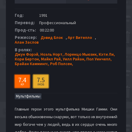
Год:
1991
Перевод:
Профессиональный
Прод-сть:
00:22:00
Режиссер:
Дэвид Блок
,
Арт Вителло
,
Алан Заслов
В ролях:
Джун Форэй,
Ноэль Норт,
Лоренцо Мьюзик,
Кэти Ли,
Кори Бертон,
Майкл Рай,
Уилл Райан,
Пол Уинчелл,
Брайан Каммингс,
Роб Полсен,
7.4
7.5
KP
IMDB
Мультфильмы
Главные герои этого мультфильма Мишки Гамми. Они
весьма обыкновенны снаружи, вот только их внутренний
мир богаче чем у людей, ведь в их сердце очень много
добра. Люди даже и не знают, что рядом с ними живут