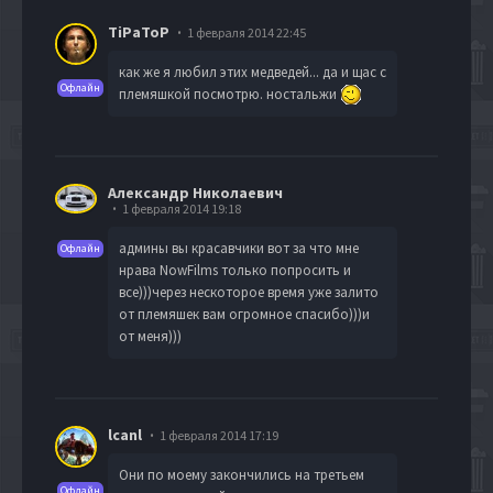
TiPaToP
1 февраля 2014 22:45
как же я любил этих медведей... да и щас с
Офлайн
племяшкой посмотрю. ностальжи
Александр Николаевич
1 февраля 2014 19:18
админы вы красавчики вот за что мне
Офлайн
нрава NowFilms только попросить и
все)))через нескоторое время уже залито
от племяшек вам огромное спасибо)))и
от меня)))
lcanl
1 февраля 2014 17:19
Они по моему закончились на третьем
Офлайн