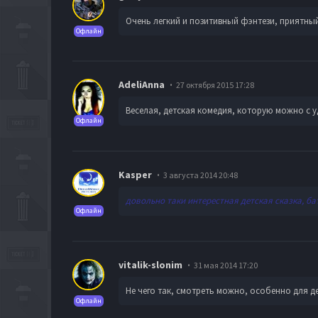
Очень легкий и позитивный фэнтези, приятны
Офлайн
AdeliAnna
27 октября 2015 17:28
Веселая, детская комедия, которую можно с 
Офлайн
Kasper
3 августа 2014 20:48
довольно таки интерестная детская сказка, б
Офлайн
vitalik-slonim
31 мая 2014 17:20
Не чего так, смотреть можно, особенно для д
Офлайн