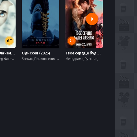
6.7
7.1
День разоблачения (2026)
Одиссея (2026)
Твое сердце будет разбито (2026)
Моана (2026)
Драма, Триллер, Фантастика,
Боевик , Приключения, Фэнтези,
Мелодрама, Русские,