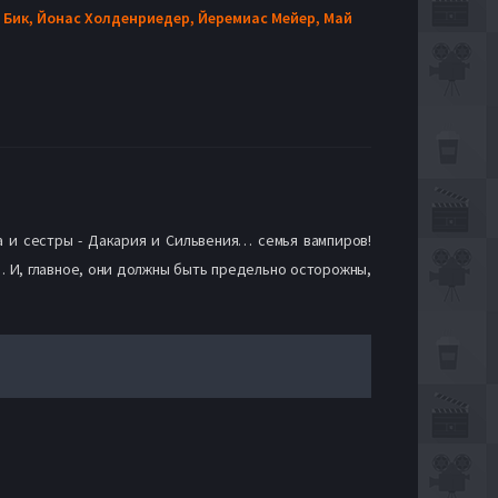
 Бик,
Йонас Холденриедер,
Йеремиас Мейер,
Май
 и сестры - Дакария и Сильвения… семья вампиров!
… И, главное, они должны быть предельно осторожны,