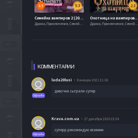
6.9
5.3
2.3
Семейка вампиров 2 (2014)
Охотница на вампиров 
Драма, Приключения, Семейный, Фэнтези, 2012
Драма, Приключения, Семейный, Фэнтези, 20
КОММЕН
ТАРИИ
luda20lusi
8 января 2021 21:18
девочки сыграли супер
Офлайн
Krava.com.ua
27 декабря 2020 23:24
суперр.рекомендую всиммм
Офлайн