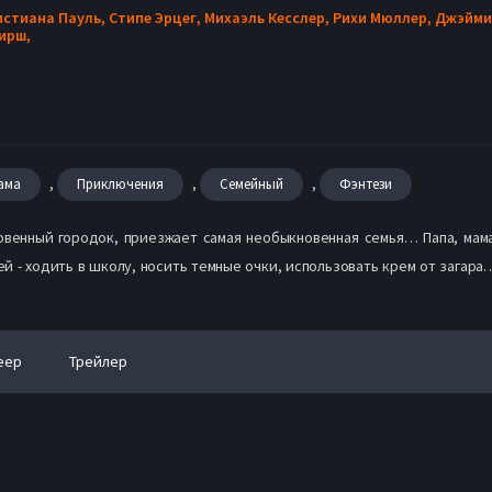
истиана Пауль,
Стипе Эрцег,
Михаэль Кесслер,
Рихи Мюллер,
Джэйми
ирш,
,
,
,
ама
Приключения
Семейный
Фэнтези
овенный городок, приезжает самая необыкновенная семья… Папа, мама
 - ходить в школу, носить темные очки, использовать крем от загара
еер
Трейлер