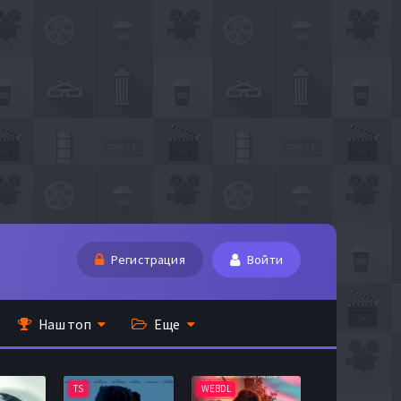
Регистрация
Войти
Наш топ
Еще
TS
WEBDL
TS