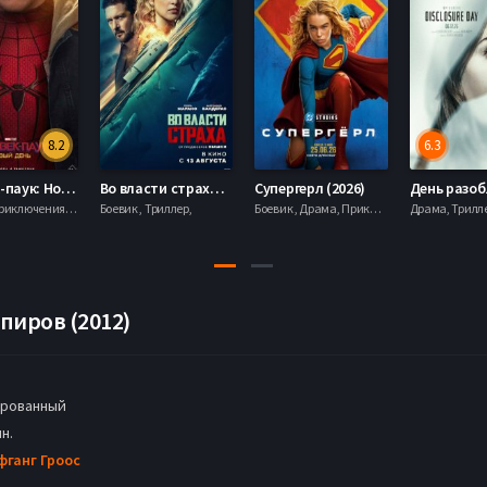
8.2
6.3
Человек-паук: Новый день (2026)
Во власти страха (2026)
Супергерл (2026)
Боевик , Приключения, Фантастика, Фэнтези,
Боевик , Триллер,
Боевик , Драма, Приключения, Фантастика,
пиров (2012)
рованный
н.
фганг Гроос