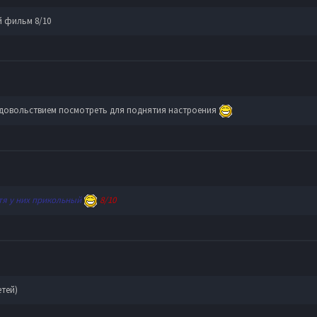
й фильм 8/10
удовольствием посмотреть для поднятия настроения
атя у них прикольный
8/10
етей)