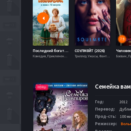
7.9
Последний богатырь. Колобок (2026)
СОУЛМ8ЙТ (2026)
Комедия, Приключения, Фэнтези,
Триллер, Ужасы, Фантастика,
Семейка вам
HDRip
Год:
2012
Перевод:
Дубли
Прод-сть:
100 ми
Режиссер:
Воль