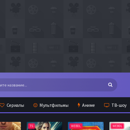
Сериалы
Мультфильмы
Аниме
ТВ-шоу
TS
WEBDL
WEBDL