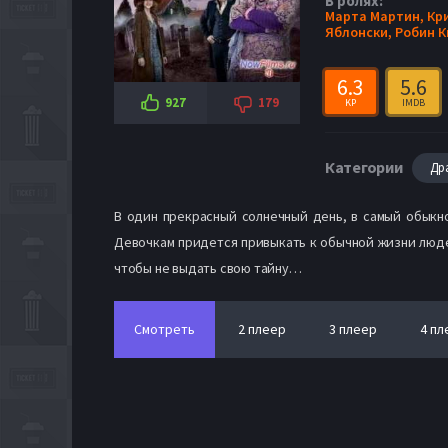
В ролях:
Марта Мартин,
Кр
Яблонски,
Робин К
6.3
5.6
927
179
KP
IMDB
Категории
Др
В один прекрасный солнечный день, в самый обыкн
Девочкам придется привыкать к обычной жизни людей
чтобы не выдать свою тайну…
Смотреть
2 плеер
3 плеер
4 пл