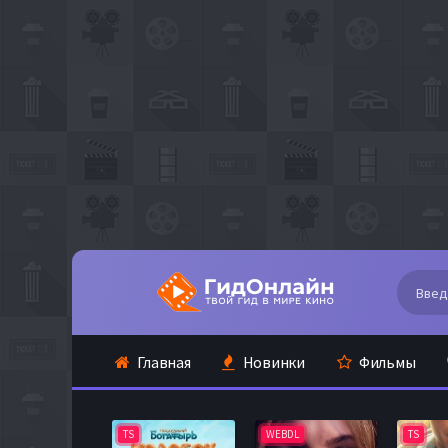
Главная
Новинки
Фильмы
TS
WEBDL
TS