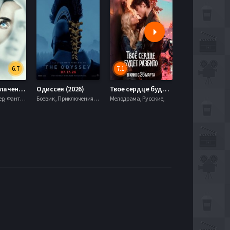
6.7
7.1
День разоблачения (2026)
Одиссея (2026)
Твое сердце будет разбито (2026)
Моана (2026)
Драма, Триллер, Фантастика,
Боевик , Приключения, Фэнтези,
Мелодрама, Русские,