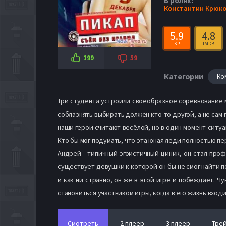
В ролях:
Константин Крюко
5.9
4.8
KP
IMDB
199
59
Категории
Ко
Три студента устроили своеобразное соревнование м
соблазнять выбирать должен кто-то другой, а не сам 
наши герои считают весёлой, но в один момент ситуа
Кто бы мог подумать, что эта юная леди полностью пе
Андрей - типичный эгоистичный циник, он стал проф
существует девушки к которой он бы не смог найти по
и как ни странно, он же в этой игре и побеждает. 
становиться участником игры, когда в его жизнь вход
Смотреть
2 плеер
3 плеер
Тре