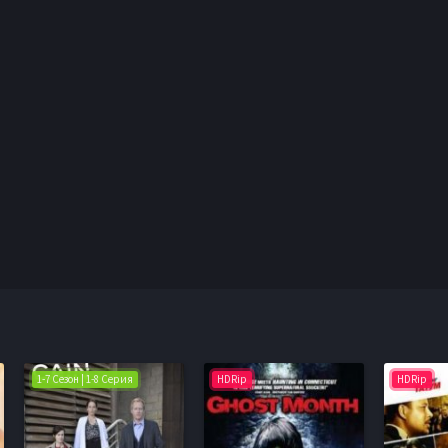
1-7 Сезон | 1-8 Серия
HDRip
HDRip