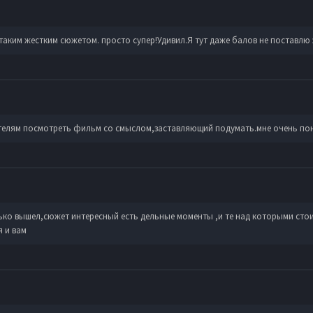
аким жестким сюжетом. просто супер!Удивил.Я тут даже балов не поставлю 
бителям посмотреть фильм со смыслом,заставляющий подумать.мне очень по
ько вышел,сюжет интересный есть дельные моменты ,и те над которыми стои
я и вам