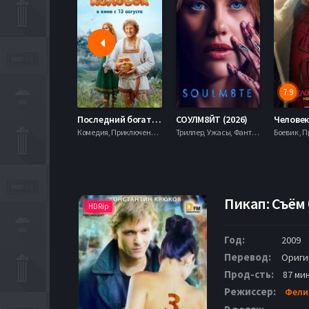
7.9
Последний богатырь. Колобок (2026)
СОУЛМ8ЙТ (2026)
Комедия, Приключения, Фэнтези,
Триллер, Ужасы, Фантастика,
Пикап: Съём 
HDRip
Год:
2009
Перевод:
Ориги
Прод-сть:
87 мин
Режиссер:
Фели