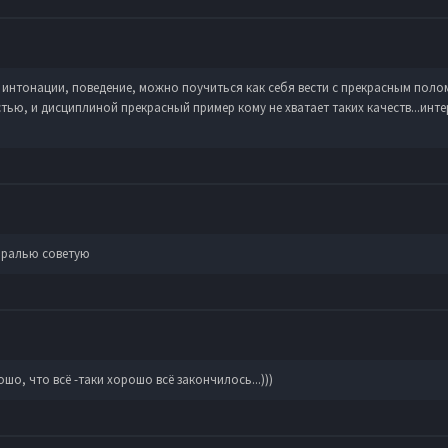
интонации, поведение, можно поучиться как себя вести с прекрасным полом,
ью, и дисциплиной прекрасный пример кому не хватает таких качеств...инт
оралью советую
ошо, что всё -таки хорошо всё закончилось...)))