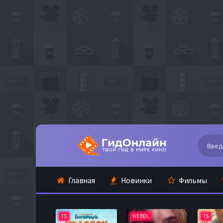
Главная
Новинки
Фильмы
TS
WEBDL
TS