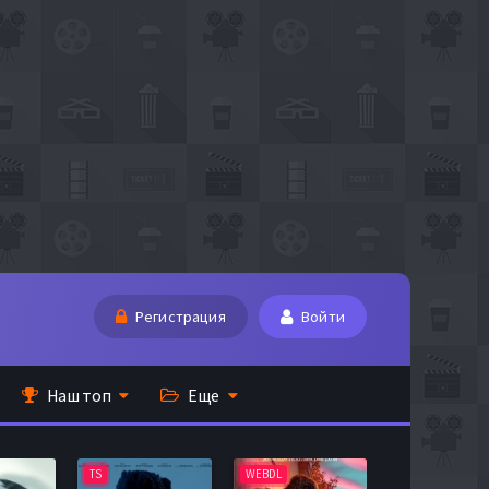
Регистрация
Войти
Наш топ
Еще
TS
WEBDL
TS