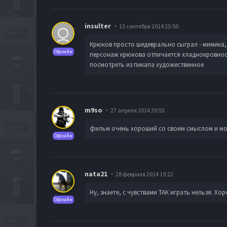
insulter
13 сентября 2014 23:50
Крюков просто шедеврально сыграл - мимика, 
Офлайн
персонаж крюкова отличается хладнокровност
посмотреть из пикапа художественное
m9so
27 апреля 2014 20:53
фильм очень хороший со своим смыслом и м
Офлайн
nata21
28 февраля 2014 19:22
Ну, знаете, с чувствами ТАК играть нельзя. Хор
Офлайн