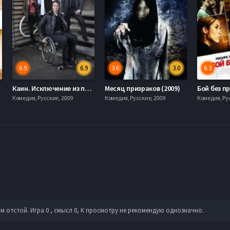
6.9
6.9
3.6
3.0
6.3
014)
Каин. Исключение из правил (1-7 Сезон)
Месяц призраков (2009)
Бой без пр
Комедия, Русские, 2009
Комедия, Русские, 2009
Комедия, Ру
м отстой. Игра 0 , смысл 0, К просмотру не рекомендую однозначно.