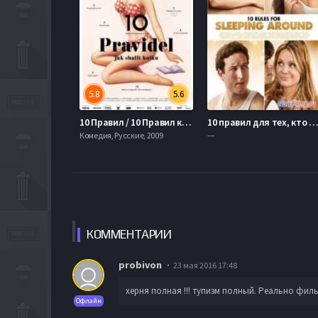
5.8
5.6
10 Правил / 10 Правил как соблазнить девушку (2014)
10 правил для тех, кто спит с кем попало (2
Комедия, Русские, 2009
---
КОММЕН
ТАРИИ
probivon
23 мая 2016 17:48
херня полная !!! тупизм полный. Реально филь
Офлайн