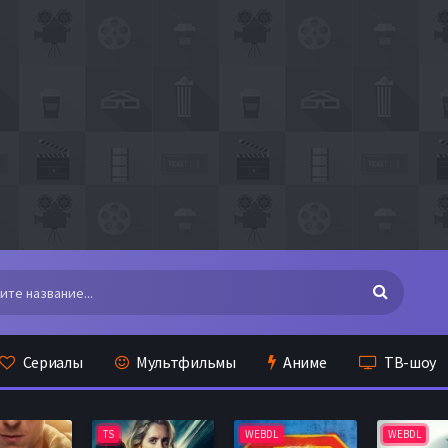
Сериалы
Мультфильмы
Аниме
ТВ-шоу
TS
WEBDL
WEBDL