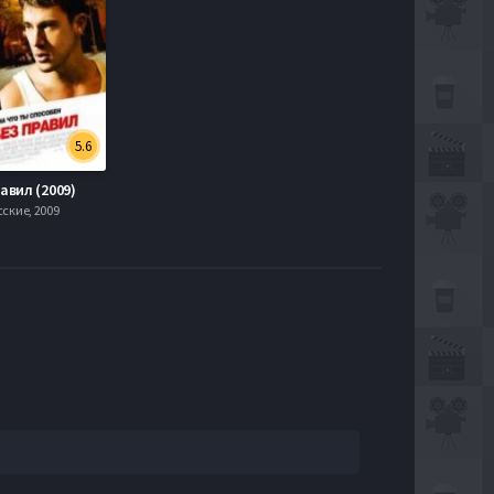
5.6
авил (2009)
сские, 2009