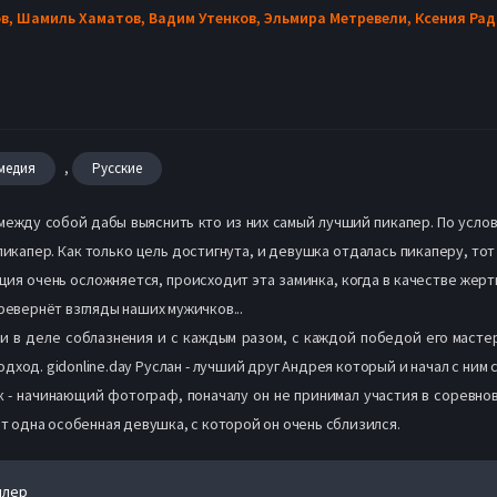
в,
Шамиль Хаматов,
Вадим Утенков,
Эльмира Метревели,
Ксения Рад
,
медия
Русские
ежду собой дабы выяснить кто из них самый лучший пикапер. По усло
пикапер. Как только цель достигнута, и девушка отдалась пикаперу, то
ция очень осложняется, происходит эта заминка, когда в качестве жер
ревернёт взгляды наших мужичков...
и в деле соблазнения и с каждым разом, с каждой победой его масте
дход. gidonline.day Руслан - лучший друг Андрея который и начал с ни
Чук - начинающий фотограф, поначалу он не принимал участия в соревно
ит одна особенная девушка, с которой он очень сблизился.
йлер