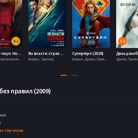
8.2
6.3
Человек-паук: Новый день (2026)
Во власти страха (2026)
Супергерл (2026)
Боевик , Приключения, Фантастика, Фэнтези,
Боевик , Триллер,
Боевик , Драма, Приключения, Фантастика,
без правил (2009)
нал
.
кс Герчиков