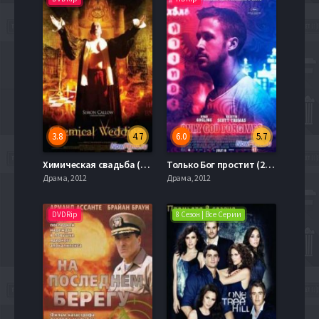
3.8
4.7
6.0
5.7
Химическая свадьба (2008)
Только Бог простит (2013)
Драма, 2012
Драма, 2012
DVDRip
8 Сезон | Все Серии