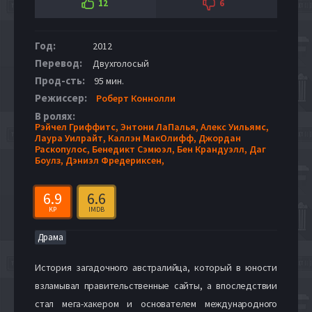
12
6
Год:
2012
Перевод:
Двухголосый
Прод-сть:
95 мин.
Режиссер:
Роберт Коннолли
В ролях:
Рэйчел Гриффитс,
Энтони ЛаПалья,
Алекс Уильямс,
Лаура Уилрайт,
Каллэн МакОлифф,
Джордан
Раскопулос,
Бенедикт Сэмюэл,
Бен Крандуэлл,
Даг
Боулз,
Дэниэл Фредериксен,
6.9
6.6
KP
IMDB
Драма
История загадочного австралийца, который в юности
взламывал правительственные сайты, а впоследствии
стал мега-хакером и основателем международного