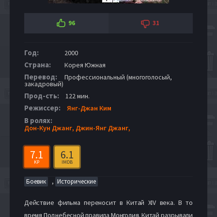
96
31
Год:
2000
Страна:
Корея Южная
Перевод:
Профессиональный (многоголосый,
закадровый)
Прод-сть:
122 мин.
Режиссер:
Янг-Джан Ким
В ролях:
Дон-Кун Джанг,
Джин-Янг Джанг,
7.1
6.1
KP
IMDB
,
Боевик
Исторические
Действие фильма переносит в Китай XIV века. В то
время Поднебесной правила Монголия. Китай разрывали