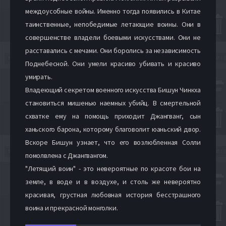
междоусобные войны. Именно тогда появились в Китае
таинственные, непобедимые летающие воины. Они в
совершенстве владели боевыми искусствами. Они не
расставались с мечами. Они боролись за независимость
Поднебесной. Они умели красиво убивать и красиво
умирать.
Владеющий секретом военного искусства Бишун Чинкха
становиться мишенью наемных убийц. В смертельной
схватке ему на помощь приходит Джангванг, сын
ханьского барона, которому благоволит юаньский двор.
Вскоре Бишун узнает, что его возлюбленная Солли
помолвлена с Джангвангом.
"Летящий воин" - это невероятные по красоте бои на
земле, в воде и в воздухе, и столь же невероятно
красивая, грустная любовная история бесстрашного
воина и прекрасной монголки.