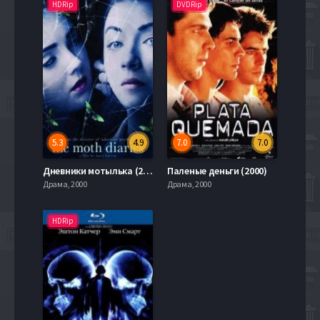
HDRip
DVDRip
5.3
4.9
7.0
7.0
Дневники мотылька (2011)
Паленые деньги (2000)
Драма, 2000
Драма, 2000
HDRip