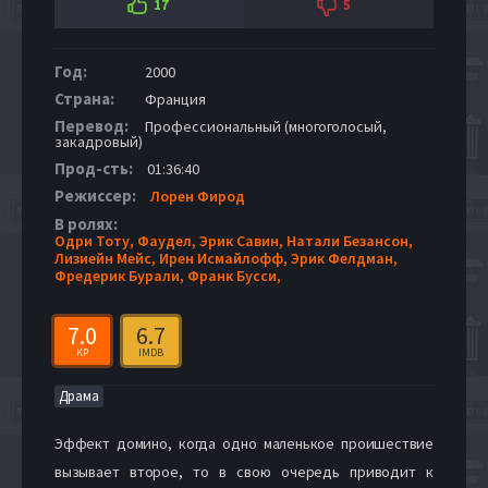
17
5
Год:
2000
Страна:
Франция
Перевод:
Профессиональный (многоголосый,
закадровый)
Прод-сть:
01:36:40
Режиссер:
Лорен Фирод
В ролях:
Одри Тоту,
Фаудел,
Эрик Савин,
Натали Безансон,
Лизиейн Мейс,
Ирен Исмайлофф,
Эрик Фелдман,
Фредерик Бурали,
Франк Бусси,
7.0
6.7
KP
IMDB
Драма
Эффект домино, когда одно маленькое проишествие
вызывает второе, то в свою очередь приводит к