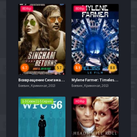
BDRip
BDRip
6.7
5.7
8.9
8.8
Возвращение Сингама / Сингам 2 (2014)
Mylene Farmer: Timeless 2013 - Le Film (2013)
Боевик , Криминал, 2013
Боевик , Криминал, 2013
1-3 Сезон | 1-5 Серия
HDRip