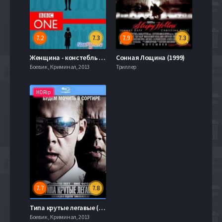
7.2
7.3
7.9
7.3
Женщина - констебль 56 (2013-2015)
Сонная Лощина (1999)
Боевик , Криминал, 2013
Триллер
HDRip
7.7
7.8
Типа крутые легавые (2007)
Боевик , Криминал, 2013