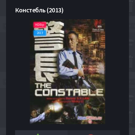
Констебль (2013)
HDRip
2013