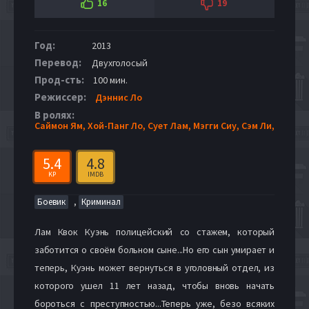
16
19
Год:
2013
Перевод:
Двухголосый
Прод-сть:
100 мин.
Режиссер:
Дэннис Ло
В ролях:
Саймон Ям,
Хой-Панг Ло,
Сует Лам,
Мэгги Сиу,
Сэм Ли,
5.4
4.8
KP
IMDB
,
Боевик
Криминал
Лам Квок Куэнь полицейский со стажем, который
заботится о своём больном сыне...Но его сын умирает и
теперь, Куэнь может вернуться в уголовный отдел, из
которого ушел 11 лет назад, чтобы вновь начать
бороться с преступностью...Теперь уже, безо всяких