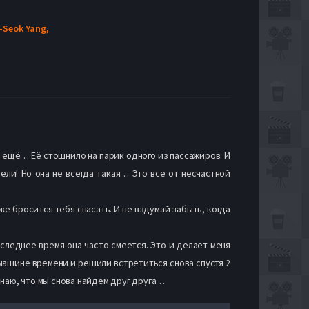
Seok Yang,
 А ещё… Её стошнило на парик одного из пассажиров. И
дели! Но она не всегда такая… Это все от несчастной
 же бросится тебя спасать. И не вздумай забыть, когда
оследнее время она часто смеется. Это и делает меня
 машине времени и решили встретиться снова спустя 2
 знаю, что мы снова найдем друг друга…