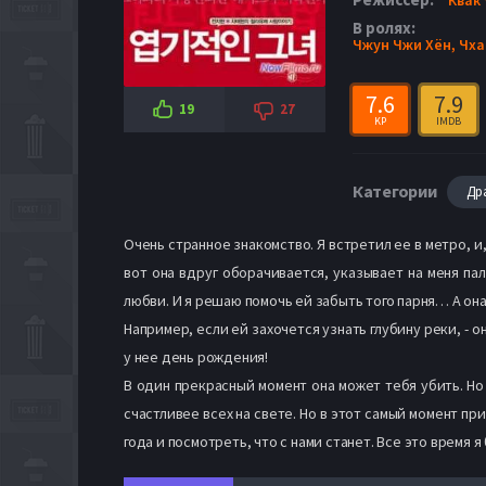
В ролях:
Чжун Чжи Хён,
Чха
7.6
7.9
19
27
KP
IMDB
Категории
Др
Очень странное знакомство. Я встретил ее в метро, и
вот она вдруг оборачивается, указывает на меня пал
любви. И я решаю помочь ей забыть того парня… А он
Например, если ей захочется узнать глубину реки, - о
у нее день рождения!
В один прекрасный момент она может тебя убить. Но 
счастливее всех на свете. Но в этот самый момент п
года и посмотреть, что с нами станет. Все это время 