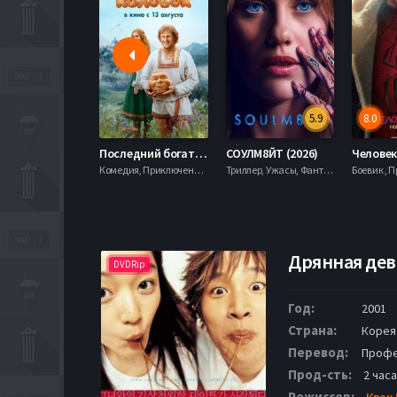
5.9
8.0
Последний богатырь. Колобок (2026)
СОУЛМ8ЙТ (2026)
Комедия, Приключения, Фэнтези,
Триллер, Ужасы, Фантастика,
Дрянная девч
DVDRip
Год:
2001
Страна:
Корея
Перевод:
Профе
Прод-сть:
2 часа
Режиссер:
Квак 