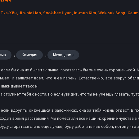
 Тхэ-Хён,
Jin-hie Han,
Sook-hee Hyun,
In-mun Kim,
Wok-suk Song,
Geum-
,
,
ама
Комедия
Мелодрама
, если бы она не была так пьяна, показалась бы мне очень хорошенькой.
ьцем, и заявляет всем, что я ее парень. Естественно, все вокруг обал
а выкидывает такое!
на столкнет тебя с моста. Но если увидит, что ты не умеешь плавать, тут
если вдруг ты окажешься в заложниках, она за тебя жизнь отдаст. В п
риходит время расставания. Мы поместили все наши искренние чувства в
я буду стараться стать еще лучше, буду работать над собой, потому что