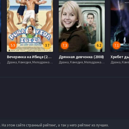
5.9
3.7
7.3
6.2
7.1
)
Вечеринка на Ибице (2004)
Дрянная девчонка (2008)
Хребет дь
ма, 2001
Драма, Комедия, Мелодрама, 2001
Драма, Комедия, Мелодрама, 2001
а этом сайте странный рейтинг, а так у него рейтинг из лучших.