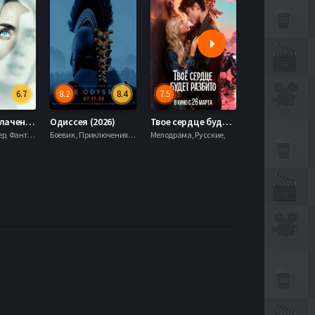
6.7
8.2
8.4
7.5
6.0
День разоблачения (2026)
Одиссея (2026)
Твое сердце будет разбито (2026)
Моана (2026)
Драма, Триллер, Фантастика,
Боевик , Приключения, Фэнтези,
Мелодрама, Русские,