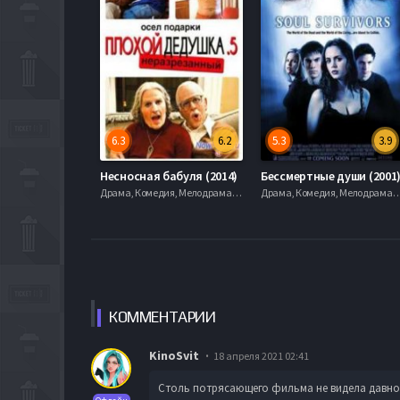
6.3
6.2
5.3
3.9
Несносная бабуля (2014)
Бессмертные души (2001
Драма, Комедия, Мелодрама, 2001
Драма, Комедия, Мелодра
КОММЕН
ТАРИИ
KinoSvit
18 апреля 2021 02:41
Столь потрясающего фильма не видела давно. Н