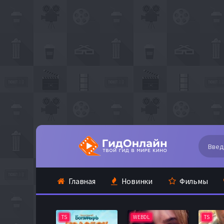
Главная
Новинки
Фильмы
TS
WEBDL
TS