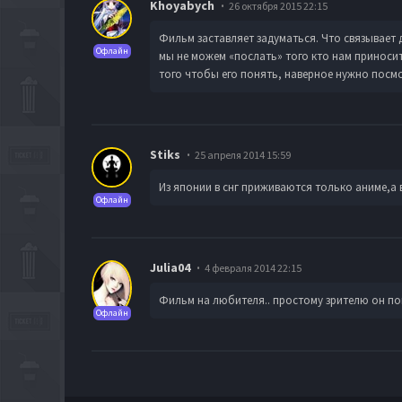
Khoyabych
26 октября 2015 22:15
Фильм заставляет задуматься. Что связывает д
Офлайн
мы не можем «послать» того кто нам приносит
того чтобы его понять, наверное нужно посмо
Stiks
25 апреля 2014 15:59
Из японии в снг приживаются только аниме,а
Офлайн
Julia04
4 февраля 2014 22:15
Фильм на любителя.. простому зрителю он пок
Офлайн