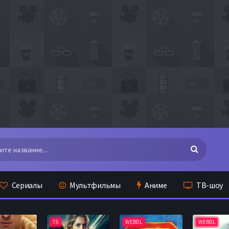
Сериалы
Мультфильмы
Аниме
ТВ-шоу
TS
WEBDL
WEBDL