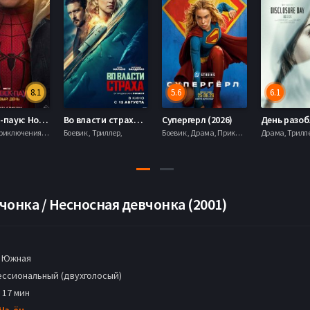
8.1
5.6
6.1
Человек-паук: Новый день (2026)
Во власти страха (2026)
Супергерл (2026)
Боевик , Приключения, Фантастика, Фэнтези,
Боевик , Триллер,
Боевик , Драма, Приключения, Фантастика,
онка / Несносная девчонка (2001)
 Южная
ссиональный (двухголосый)
 17 мин
Чэ-ён