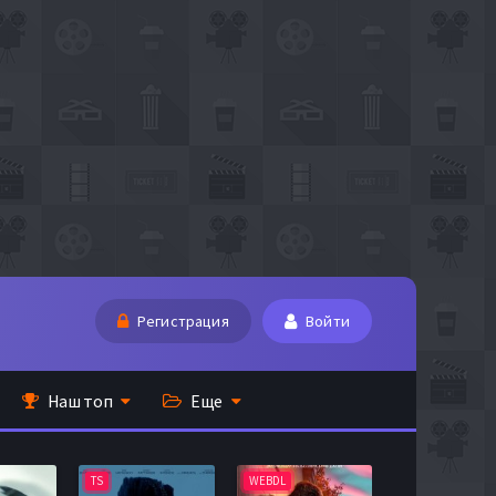
Регистрация
Войти
Наш топ
Еще
TS
WEBDL
TS