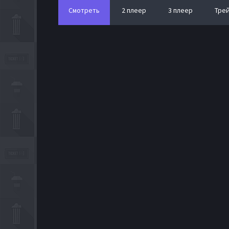
Смотреть
2 плеер
3 плеер
Тре