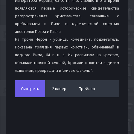
императора Нерона, 63-66 гг. н. э. Именно в это время
появляются первые исторические свидетельства
распространения христианства, связанные с
пребыванием в Риме и мученической смертью
апостолов Петра и Павла.
На троне Нерон - убийца, комедиант, поджигатель.
Показана трагедия первых христиан, обвиненный в
поджоге Рима, 64 г. н. э. Их распинали на крестах,
обливали горящей смолой, бросали в клетки к диким
животным, превращали в “живые факелы”.
Смотреть
2 плеер
Трейлер