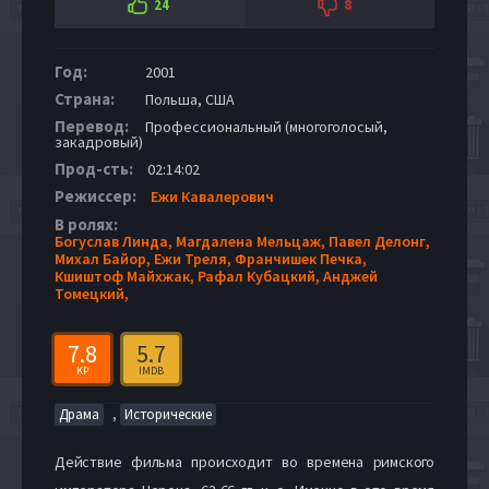
24
8
Год:
2001
Страна:
Польша, США
Перевод:
Профессиональный (многоголосый,
закадровый)
Прод-сть:
02:14:02
Режиссер:
Ежи Кавалерович
В ролях:
Богуслав Линда,
Магдалена Мельцаж,
Павел Делонг,
Михал Байор,
Ежи Треля,
Франчишек Печка,
Кшиштоф Майхжак,
Рафал Кубацкий,
Анджей
Томецкий,
7.8
5.7
KP
IMDB
,
Драма
Исторические
Действие фильма происходит во времена римского