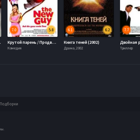
7.0
5.8
6.1
6.2
7.7
(2013)
Крутой парень / Продвинутый новичок (2002)
Книга теней (2002)
Комедия
Драма, 2002
Триллер
Подборки
ны.