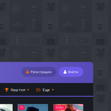
Регистрация
Войти
Наш топ
Еще
TS
WEBDL
TS