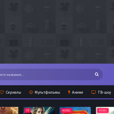
Сериалы
Мультфильмы
Аниме
ТВ-шоу
TS
WEBDL
WEBDL