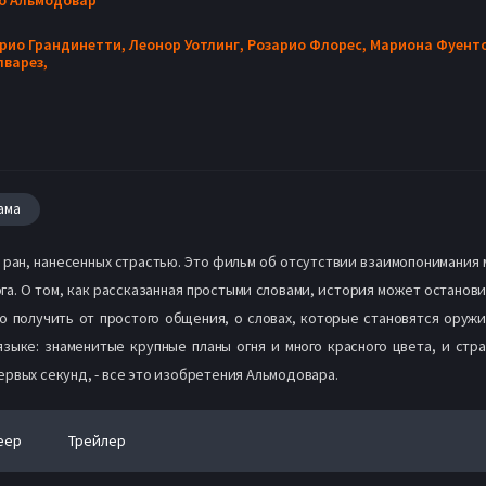
рио Грандинетти,
Леонор Уотлинг,
Розарио Флорес,
Мариона Фуент
лварез,
ама
ран, нанесенных страстью. Это фильм об отсутствии взаимопонимания
а. О том, как рассказанная простыми словами, история может остановит
о получить от простого общения, о словах, которые становятся оружи
зыке: знаменитые крупные планы огня и много красного цвета, и ст
рвых секунд, - все это изобретения Альмодовара.
еер
Трейлер