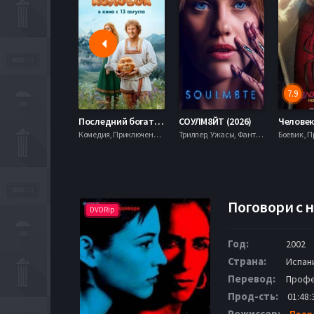
7.9
Последний богатырь. Колобок (2026)
СОУЛМ8ЙТ (2026)
Комедия, Приключения, Фэнтези,
Триллер, Ужасы, Фантастика,
Поговори с н
DVDRip
Год:
2002
Страна:
Испан
Перевод:
Профе
Прод-сть:
01:48:
Режиссер:
Педр