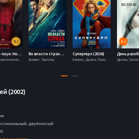
8.2
6.3
Человек-паук: Новый день (2026)
Во власти страха (2026)
Супергерл (2026)
Боевик , Приключения, Фантастика, Фэнтези,
Боевик , Триллер,
Боевик , Драма, Приключения, Фантастика,
ей (2002)
ия
ссиональный, двухголосый
35
о Альмодовар