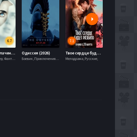
6.7
7.1
День разоблачения (2026)
Одиссея (2026)
Твое сердце будет разбито (2026)
Моана (2026)
Драма, Триллер, Фантастика,
Боевик , Приключения, Фэнтези,
Мелодрама, Русские,