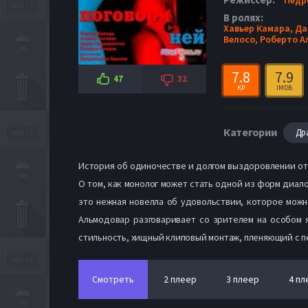
В ролях:
Хавьер Камара,
Да
Велосо,
Роберто А
7.8
7.9
47
32
KP
IMDB
Категории
Др
История об одиночестве и долгом выздоровлении от 
О том, как монолог может стать одной из форм диалог
это нежная новелла об удовольствии, которое можн
Альмодовар разговаривает со зрителем на особом я
стильность, хищный клиповый монтаж, пленяющий с пе
Смотреть
2 плеер
3 плеер
4 пл