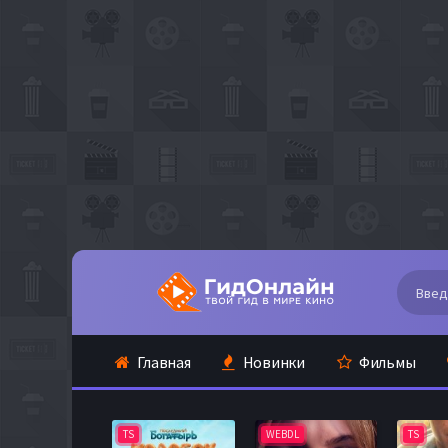
Главная
Новинки
Фильмы
TS
WEBDL
TS