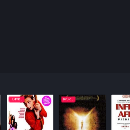
HDTVRip
DVDRip