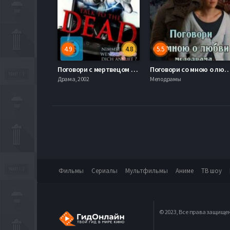
4.9
4.8
5.5
Поговори с мертвецом (2013)
Поговори со мною о любви 
Драма, 2002
Мелодрамы
Фильмы
Сериалы
Мультфильмы
Аниме
ТВ шоу
© 2023, Все права защище