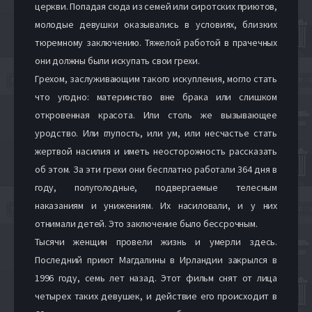
церкви. Попадая сюда из семей или сиротских приютов,
молодые девушки оказывались в условиях, близких
тюремному заключению. Тяжелой работой в прачечных
они должны были искупать свои грехи.
Грехом, заслуживающим такого искупления, могло стать
что угодно: материнство вне брака или слишком
откровенная красота. Или столь же вызывающее
уродство. Или глупость, или ум, или несчастье стать
жертвой насилия и иметь неосторожность рассказать
об этом. За эти грехи они бесплатно работали 364 дня в
году, полуголодные, подвергаемые телесным
наказаниям и унижениям. Их насиловали, и у них
отнимали детей. Это заключение было бессрочным.
Тысячи женщин провели жизнь и умерли здесь.
Последний приют Магдалины в Ирландии закрылся в
1996 году, семь лет назад. Этот фильм снят от лица
четырех таких девушек, и действие его происходит в