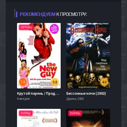
РЕКОМЕНДУЕМ
К ПРОСМОТРУ:
HDTVRip
7.0
5.8
4.0
Крутой парень / Продвинутый новичок (2002)
Бессонные ночи (2002)
Комедия
Драма, 2002
DVDRip
DVDRip