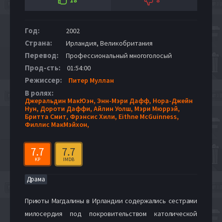
18
8
Год:
2002
Страна:
Ирландия, Великобритания
Перевод:
Профессиональный многоголосый
Прод-сть:
01:54:00
Режиссер:
Питер Муллан
В ролях:
Джеральдин МакЮэн,
Энн-Мэри Дафф,
Нора-Джейн
Нун,
Дороти Даффи,
Айлин Уолш,
Мэри Мюррэй,
Бритта Смит,
Фрэнсис Хили,
Eithne McGuinness,
Филлис МакМэйхон,
7.7
7.7
KP
IMDB
Драма
Приюты Магдалины в Ирландии содержались сестрами
милосердия под покровительством католической