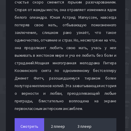
счастье скоро сменится горьким разочарованием.
Сгорая от жажды мести, она отравляет изменника ядом
белого олеандра. Юная Астрид Магнуссен, навсегда
потеряв свою мать, отбывающую пожизненного
заключение, слишком рано узнаёт, что такое
одиночество, отчаяние и страх. Но, несмотря ни на что,
она продолжает любить свою мать, учась у нее
выживать в жестоком мире и уча ее любить без боли и
страданий.Мощная многогранная мелодрама Питера
Косминского снята по одноименному бестселлеру
Дженет Фитч, разошедшемуся тиражом более
полутора миллионов копий. Эта захватывающая история
о верности и любви, преодолевающей любые
преграды, блистательно воплощена на экране
первоклассным актерским ансамблем.
Смотреть
2 плеер
3 плеер