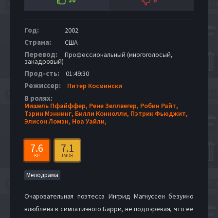
30
6
Год:
2002
Страна:
США
Перевод:
Профессиональный (многоголосый,
закадровый)
Прод-сть:
01:49:30
Режиссер:
Питер Космински
В ролях:
Мишель Пфайффер,
Рене Зеллвегер,
Робин Райт,
Тэрин Мэннинг,
Билли Коннолли,
Пэтрик Фьюджит,
Элисон Ломэн,
Ноа Уайли,
7.6
7.1
KP
IMDB
Мелодрама
Очаровательная поэтесса Ингрид Магнуссен безумно
влюблена в симпатичного Барри, не подозревая, что ее