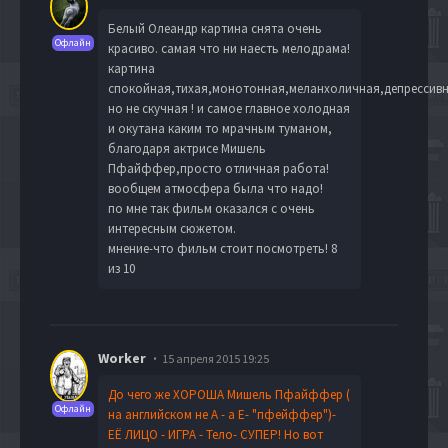
Белый Олеандр картина снята очень
Офлайн
красиво. самая что ни наесть мелодрама!
картина
спокойная,тихая,монотонная,меланхоличная,депрессив
но не скучная ! и самое главное холодная
и окутана каким то мрачным туманом,
благодаря актрисе Мишель
Пфайффер,просто отличная работа!
вообщем атмосфера была что надо!
по мне так фильм оказался с очень
интересным сюжетом.
мнение-что фильм стоит посмотреть! 8
из 10
Worker
15 апреля 2015 19:25
До чего же ХОРОША Мишель Пфайффер (
Офлайн
на английском не А - а Е- "пфейффер")-
ЕЁ ЛИЦО - ИГРА - Тело- СУПЕР! Но вот