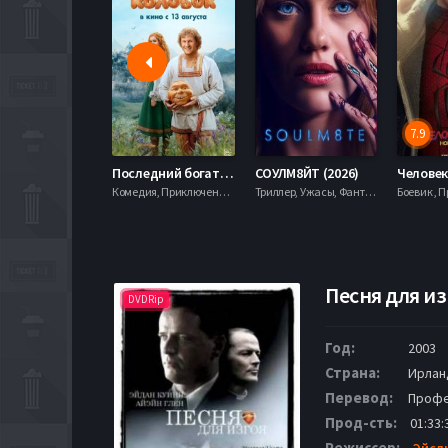
7.9
Последний богатырь. Колобок (2026)
СОУЛМ8ЙТ (2026)
Комедия, Приключения, Фэнтези,
Триллер, Ужасы, Фантастика,
Песня для из
DVDRip
Год:
2003
Страна:
Ирланд
Перевод:
Профе
Прод-сть:
01:33:
Режиссер:
Эйсл