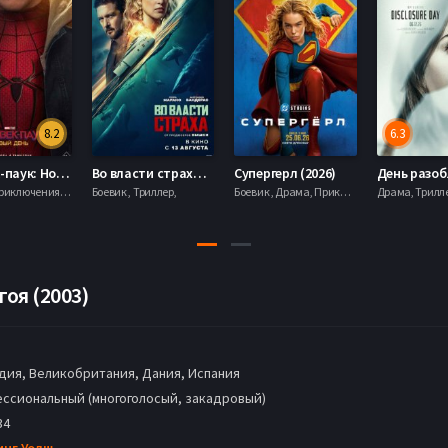
8.2
6.3
Человек-паук: Новый день (2026)
Во власти страха (2026)
Супергерл (2026)
Боевик , Приключения, Фантастика, Фэнтези,
Боевик , Триллер,
Боевик , Драма, Приключения, Фантастика,
гоя (2003)
ия, Великобритания, Дания, Испания
ссиональный (многоголосый, закадровый)
34
инг Уолш