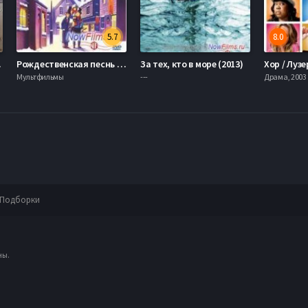
5.7
8.0
006)
Рождественская песнь / Рождественская песня (1994)
За тех, кто в море (2013)
Мультфильмы
---
Драма, 2003
Подборки
ны.