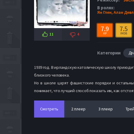
В ролях:
Ян Глен,
Алан Девл
7.9
7.5
KP
IMDB
11
4
Категории
Др
1939 год. В ирландскую католическую школу приходи
близкого человека.
Но в школе царят фашистские порядки и остальные
понимает, что лучший способ показать им, как отстоя
Смотреть
2 плеер
3 плеер
Тре