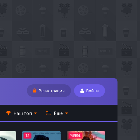
Регистрация
Войти
Наш топ
Еще
TS
WEBDL
TS