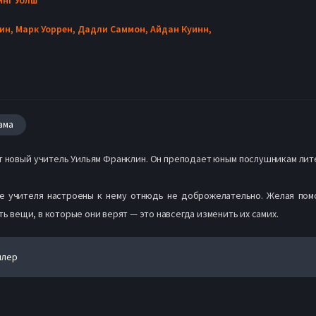
ин,
Марк Уоррен,
Дадли Саммон,
Айдан Куинн,
ама
т новый учитель Уильям Франклин. Он преподает юным послушникам лите
 учителя настроены к нему отнюдь не доброжелательно. Желая помо
ть вещи, в которые они верят — это навсегда изменить их самих.
йлер