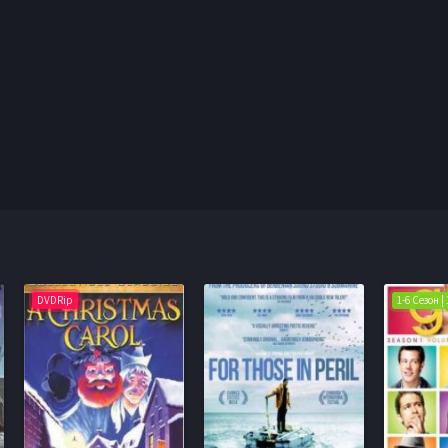
DVDRip
1-6 Сезон |