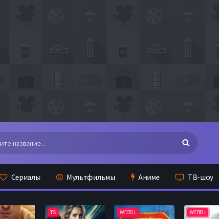
Сериалы
Мультфильмы
Аниме
ТВ-шоу
TS
WEBDL
WEBDL