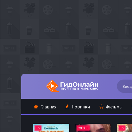
Главная
Новинки
Фильмы
TS
WEBDL
TS