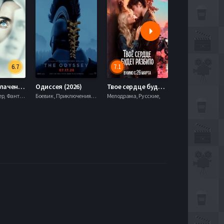
6.7
7.1
День разоблачения (2026)
Одиссея (2026)
Твое сердце будет разбито (2026)
Моана (2026)
Драма, Триллер, Фантастика,
Боевик , Приключения, Фэнтези,
Мелодрама, Русские,