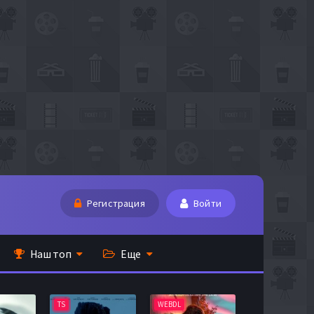
Регистрация
Войти
Наш топ
Еще
TS
WEBDL
TS