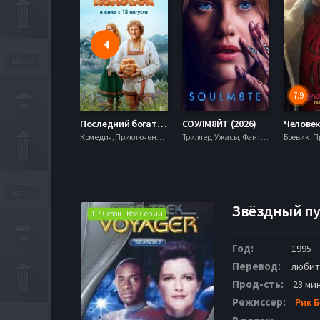
7.9
Последний богатырь. Колобок (2026)
СОУЛМ8ЙТ (2026)
Комедия, Приключения, Фэнтези,
Триллер, Ужасы, Фантастика,
Звёздный пут
1-7 Сезон | Все Серии
Год:
1995
Перевод:
любит
Прод-сть:
23 мин
Режиссер:
Рик 