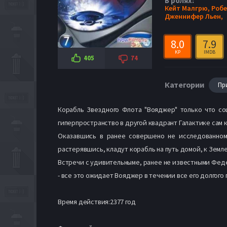
В ролях:
Кейт Малгрю,
Робе
Дженнифер Льен,
8.0
7.9
KP
IMDB
405
74
Категории
Пр
Корабль Звездного Флота "Вояджер" только что с
гиперпространство в другой квадрант Галактике сам к
Оказавшись в ранее совершено не исследованном
растерявшись, кладут корабль на путь домой, к Земле
Встречи с удивительныме, ранее не известными Фе
- все это ожидает Вояджер в течении все его долгого 
Время действия:2377 год