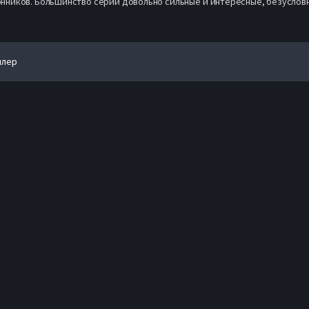
онников. Большинство серий довольно сильные и интересные, безуслов
йлер