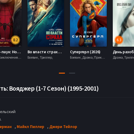
8.2
6.3
Человек-паук: Новый день (2026)
Во власти страха (2026)
Супергерл (2026)
Боевик , Приключения, Фантастика, Фэнтези,
Боевик , Триллер,
Боевик , Драма, Приключения, Фантастика,
ь: Вояджер (1-7 Сезон) (1995-2001)
ельский
.
Берман
,
Майкл Пиллер
,
Джери Тейлор