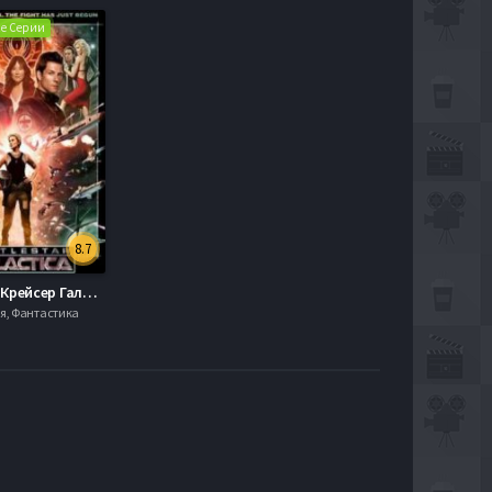
Все Серии
8.7
Звёздный Крейсер Галактика 2 Сезон
я, Фантастика