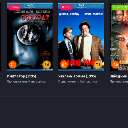
BDRip
BDRip
2 Сезон | 
7.1
6.6
6.8
7.1
8.0
Имитатор (1995)
Увалень Томми (1995)
Приключения, Фантастика
Приключения, Фантастика
Приключени