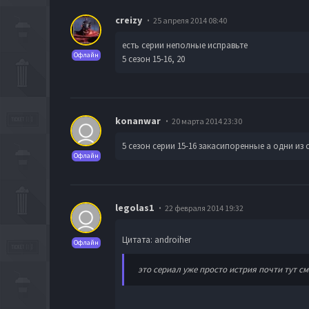
creizy
25 апреля 2014 08:40
есть серии неполные исправьте
Офлайн
5 сезон 15-16, 20
konanwar
20 марта 2014 23:30
5 сезон серии 15-16 закасипоренные а одни из
Офлайн
legolas1
22 февраля 2014 19:32
Цитата: androiher
Офлайн
это сериал уже просто истрия почти тут с