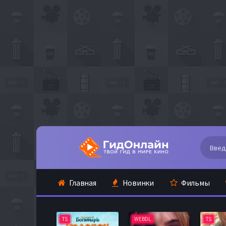
Главная
Новинки
Фильмы
TS
WEBDL
TS