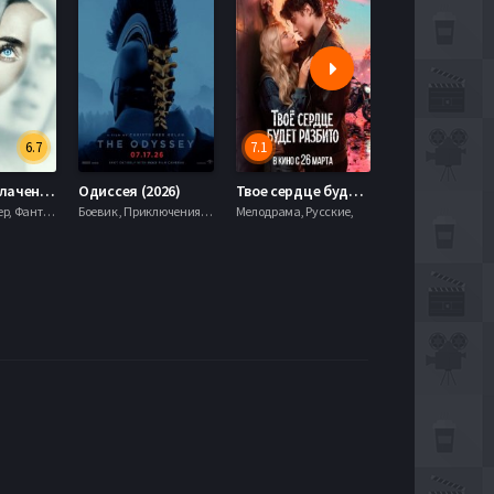
6.7
7.1
День разоблачения (2026)
Одиссея (2026)
Твое сердце будет разбито (2026)
Моана (2026)
Драма, Триллер, Фантастика,
Боевик , Приключения, Фэнтези,
Мелодрама, Русские,