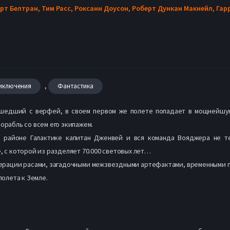
рт Белтран,
Тим Расс,
Роксанн Доусон,
Роберт Дункан Макнейл,
Гар
,
иключения
Фантастика
ошедший с верфей, в своем первом же полете попадает в мощнейшу
орабль со всем его экипажем.
 районе Галактике капитан Дженвей и вся команда Вояджера не те
, с которой из разделяет 70.000 световых лет…
дерации расами, загадочными межзвездными артефактами, временными 
полета к Земле.