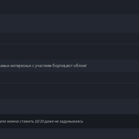
 самых интересных с участием боргов,вот облом!
мело можно ставить 10/10 даже не задумываясь