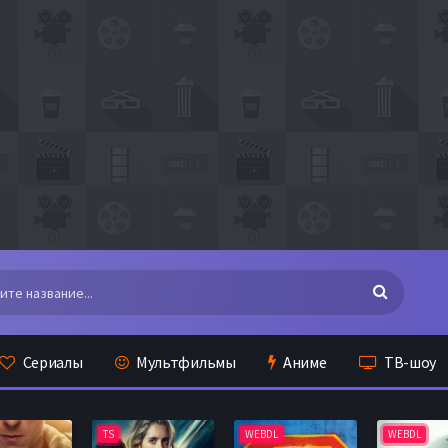
Сериалы
Мультфильмы
Аниме
ТВ-шоу
TS
WEBDL
WEBDL