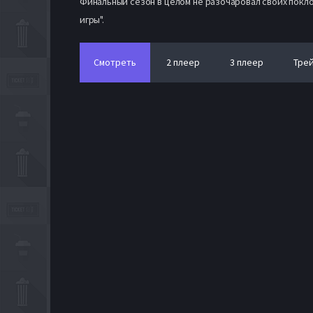
Финальный сезон в целом не разочаровал своих покл
игpы".
Смотреть
2 плеер
3 плеер
Тре