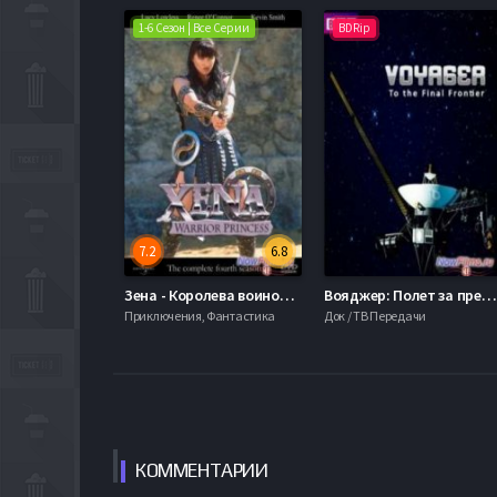
1-6 Сезон | Все Серии
BDRip
7.2
6.8
Зена - Королева воинов (1995-2001) 1,2,3,4,5,6 Сезон
Вояджер: Полет за пределы Солнечной системы (2012)
Приключения, Фантастика
Док / ТВ Передачи
КОММЕН
ТАРИИ