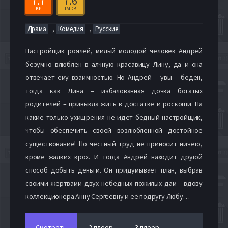
7.7
7.6
KP
IMDB
,
,
Драма
Комедия
Русские
Настройщик роялей, милый молодой человек Андрей
безумно влюблен в алчную красавицу Лину, да и она
отвечает ему взаимностью. Но Андрей – увы – беден,
тогда как Лина – избалованная дочка богатых
родителей – привыкла жить в достатке и роскоши. На
какие только ухищрения не идет бедный настройщик,
чтобы обеспечить своей возлюбленной достойное
существование! Но честный труд не приносит ничего,
кроме жалких крох. И тогда Андрей находит другой
способ добыть деньги. Он придумывает план, выбрав
своими жертвами двух небедных пожилых дам - вдову
коллекционера Анну Сергеевну и ее подругу Любу…
Смотреть
2 плеер
3 плеер