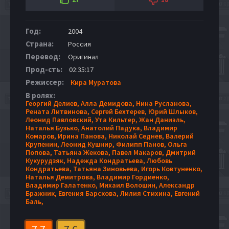
Год:
2004
Страна:
Россия
Перевод:
Оригинал
Прод-сть:
02:35:17
Режиссер:
Кира Муратова
В ролях:
Георгий Делиев,
Алла Демидова,
Нина Русланова,
Рената Литвинова,
Сергей Бехтерев,
Юрий Шлыков,
Леонид Павловский,
Ута Кильтер,
Жан Даниэль,
Наталья Бузько,
Анатолий Падука,
Владимир
Комаров,
Ирина Панова,
Николай Седнев,
Валерий
Крупенин,
Леонид Кушнир,
Филипп Панов,
Ольга
Попова,
Татьяна Жекова,
Павел Макаров,
Дмитрий
Кукурудзяк,
Надежда Кондратьева,
Любовь
Кондратьева,
Татьяна Зиновьева,
Игорь Ковтуненко,
Наталья Демитрова,
Владимир Гордиенко,
Владимир Галатенко,
Михаил Волошин,
Александр
Бражник,
Евгения Барскова,
Лилия Стихина,
Евгений
Баль,