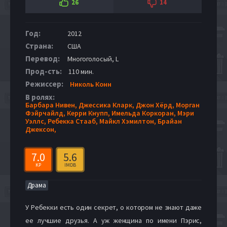
26
14
Год:
2012
Страна:
США
Перевод:
Многоголосый, L
Прод-сть:
110 мин.
Режиссер:
Николь Конн
В ролях:
Барбара Нивен,
Джессика Кларк,
Джон Хёрд,
Морган
Фэйрчайлд,
Керри Кнупп,
Имельда Коркоран,
Мэри
Уэллс,
Ребекка Стааб,
Майкл Хэмилтон,
Брайан
Джексон,
7.0
5.6
KP
IMDB
Драма
У Ребекки есть один секрет, о котором не знают даже
ее лучшие друзья. А уж женщина по имени Пэрис,