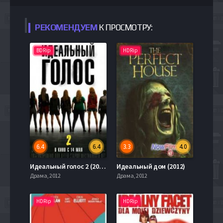
РЕКОМЕНДУЕМ
К ПРОСМОТРУ:
BDRip
HDRip
6.4
6.4
3.3
4.0
Идеальный голос 2 (2015)
Идеальный дом (2012)
Драма, 2012
Драма, 2012
HDRip
HDRip