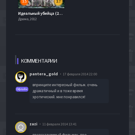
3.5
3.7
Идеальный убийца (2011)
Драма, 2012
КОММЕН
ТАРИИ
pantera_gold
17 февраля 2014 22:00
впринципе интересный фильм. очень
Офлайн
драматичный и в тоже время
эротический. мне понравился!
zazi
11 февраля 2014 13:41
предсказуеммый фильмец, про