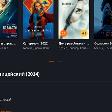
6.3
6.7
Во власти страха (2026)
Супергерл (2026)
День разоблачения (2026)
Одиссея (2
риллер,
Боевик , Драма, Приключения, Фантастика,
Драма, Триллер, Фантастика,
ицейский (2014)
олосый
.
 Аткинс