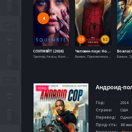
7.9
8.2
СОУЛМ8ЙТ (2026)
Человек-паук: Новый день (2026)
Триллер, Ужасы, Фантастика,
Боевик , Приключения, Фантастика, Фэнтези,
Боевик , Т
Андроид-пол
HDRip
Год:
2014
Страна:
США
Перевод:
Одног
Прод-сть:
88 мин
Режиссер:
Марк