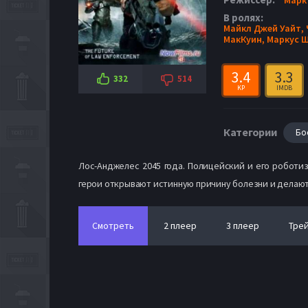
В ролях:
Майкл Джей Уайт,
МакКуин,
Маркус 
3.4
3.3
332
514
KP
IMDB
Категории
Бо
Лос-Анджелес 2045 года. Полицейский и его роботи
герои открывают истинную причину болезни и делают 
Смотреть
2 плеер
3 плеер
Тре