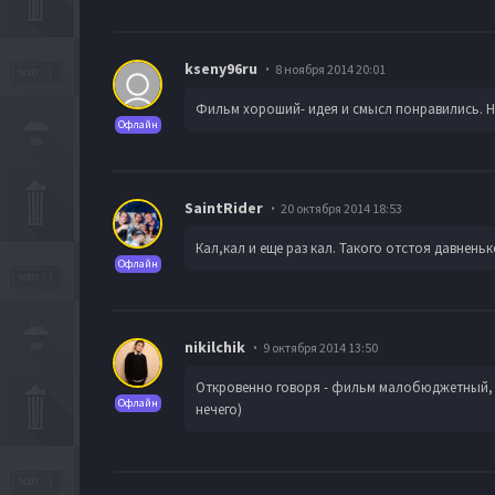
kseny96ru
8 ноября 2014 20:01
Фильм хороший- идея и смысл понравились. Н
Офлайн
SaintRider
20 октября 2014 18:53
Кал,кал и еще раз кал. Такого отстоя давнен
Офлайн
nikilchik
9 октября 2014 13:50
Откровенно говоря - фильм малобюджетный, вс
Офлайн
нечего)