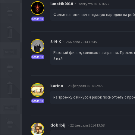
lunatik0010
9 августа 2014 16:22
Фильм напоминает невдалую пародию на робо
Офлайн
S-N-K
26 марта 2014 15:45
Разовый фильм, слишком наигранно. Просмот
Офлайн
3 из 5
karino
23 февраля 2014 02:45
на троечку с минусом разок посмотреть с пр
Офлайн
dobrbij
22 февраля 2014 13:58