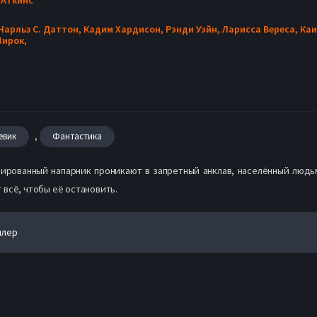
Чарльз С. Даттон,
Кадим Хардисон,
Рэнди Уэйн,
Ларисса Вереса,
Каи
Широк,
,
евик
Фантастика
зированный напарник проникают в запретный анклав, населённый люд
всё, чтобы её остановить.
йлер