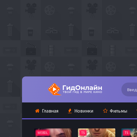
Главная
Новинки
Фильмы
WEBDL
TS
TS