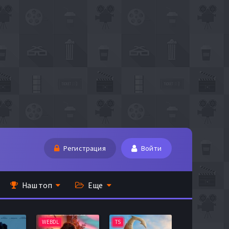
Регистрация
Войти
Наш топ
Еще
WEBDL
TS
BDRip