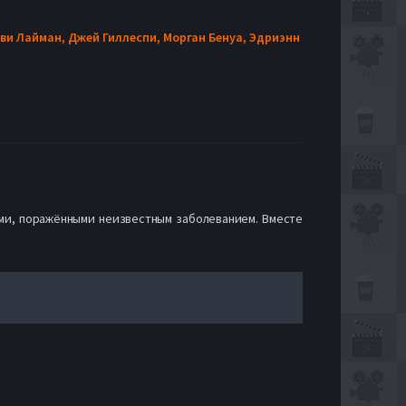
ви Лайман,
Джей Гиллеспи,
Морган Бенуа,
Эдриэнн
ьми, поражёнными неизвестным заболеванием. Вместе