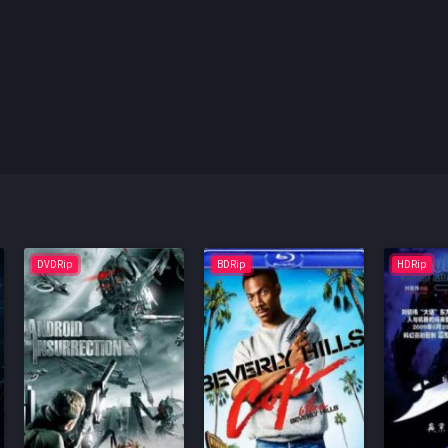
DVDRip
BDRip
HDRip