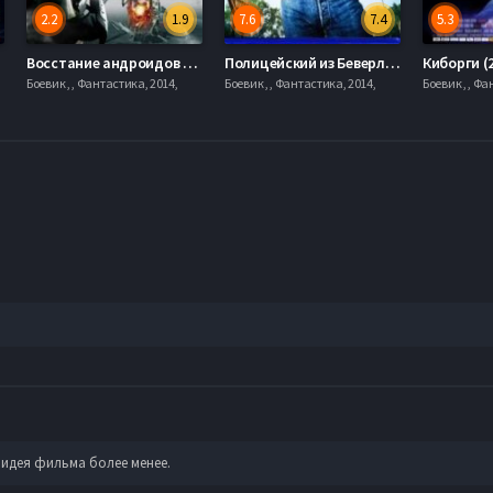
2.2
1.9
7.6
7.4
5.3
Восстание андроидов (2012)
Полицейский из Беверли-Хиллз (1984)
Киборги (
Боевик , , Фантастика, 2014,
Боевик , , Фантастика, 2014,
Боевик , , Фа
 идея фильма более менее.