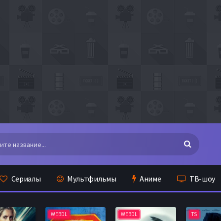
Сериалы
Мультфильмы
Аниме
ТВ-шоу
WEBDL
WEBDL
TS