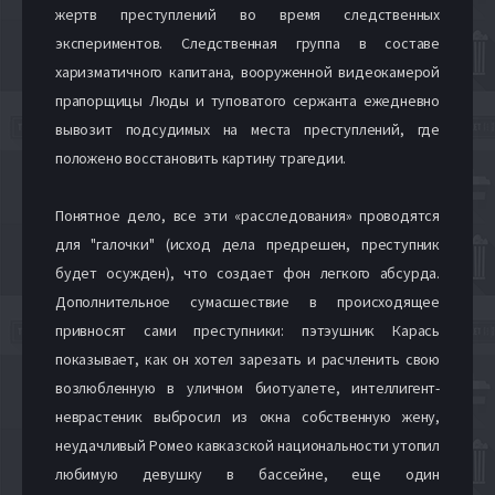
жертв преступлений во время следственных
экспериментов. Следственная группа в составе
харизматичного капитана, вооруженной видеокамерой
прапорщицы Люды и туповатого сержанта ежедневно
вывозит подсудимых на места преступлений, где
положено восстановить картину трагедии.
Понятное дело, все эти «расследования» проводятся
для "галочки" (исход дела предрешен, преступник
будет осужден), что создает фон легкого абсурда.
Дополнительное сумасшествие в происходящее
привносят сами преступники: пэтэушник Карась
показывает, как он хотел зарезать и расчленить свою
возлюбленную в уличном биотуалете, интеллигент-
неврастеник выбросил из окна собственную жену,
неудачливый Ромео кавказской национальности утопил
любимую девушку в бассейне, еще один