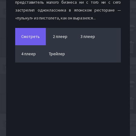
представитель малого бизнеса ни с того ни с сего
застрелил одноклассника в японском ресторане —
«пульнул» из пистолета, как он выразился...
Смотреть
2 плеер
3 плеер
4 плеер
Трейлер