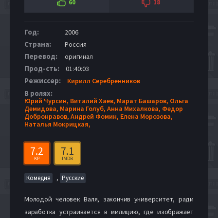
60
18
Год:
2006
Страна:
Россия
Перевод:
оригинал
Прод-сть:
01:40:03
Режиссер:
Кирилл Серебренников
В ролях:
Юрий Чурсин,
Виталий Хаев,
Марат Башаров,
Ольга
Демидова,
Марина Голуб,
Анна Михалкова,
Федор
Добронравов,
Андрей Фомин,
Елена Морозова,
Наталья Мокрицкая,
7.2
7.1
KP
IMDB
,
Комедия
Русские
Молодой человек Валя, закончив университет, ради
заработка устраивается в милицию, где изображает