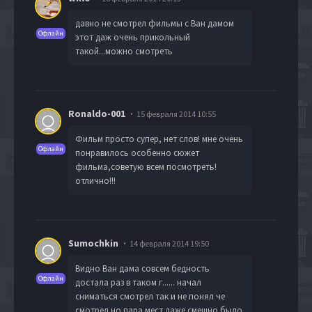
давно не смотрел фильмы с Ван дамом
Офлайн
этот даж очень прикольный
такой...можно смотреть
Ronaldo-001
15 февраля 2014 10:55
Фильм просто супер, нет слов! мне очень
Офлайн
понравилось особенно сюжет
фильма,советую всем посмотреть!
отлично!!!
Sumochkin
14 февраля 2014 19:50
Видно Ван дама совсем бедность
Офлайн
достала раз в таком г...... начал
сниматься смотрел так и не понял че
смотрел но пара мест даже смешно было