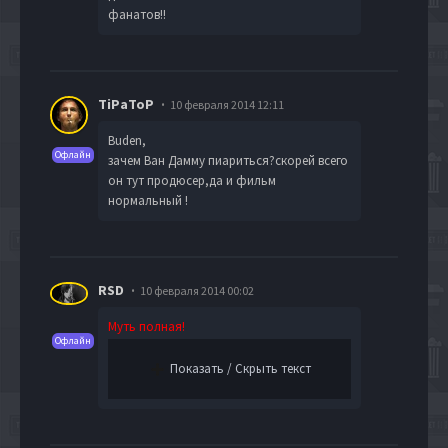
фанатов!!
TiPaToP
10 февраля 2014 12:11
Buden
,
Офлайн
зачем Ван Дамму пиариться?скорей всего
он тут продюсер,да и фильм
нормальный !
RSD
10 февраля 2014 00:02
Муть полная!
Офлайн
Показать / Скрыть текст