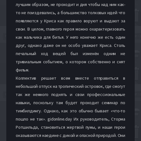
лучшим образом, не проходит и дня чтобы над ним как-
то не поиздевались, а большинство толковых идей что
появляются у Криса как правило воруют и выдают за
свои. В целом, главного героя можно охарактеризовать
как мальчика для битья. У него конечно же есть один
друг, однако даже он не особо уважает Криса. Столь
печальный ход вещей был изменён одним не
тривиальным событием, о котором собственно и снят
фильм.
Коллектив решает всем вместе отправиться в
небольшой отпуск на тропический островок, где смогут
так же немного поднять и свои профессиональные
навыки, поскольку там будет проходит семинар по
тимбилдингу. Однако, как это обычно бывает «что-то
пошло не так». gidonline.day Их руководитель, Сторма
Ротшильда, становиться жертвой пумы, и наши герои
оказываются наедине с дикой и опасной природой. Они