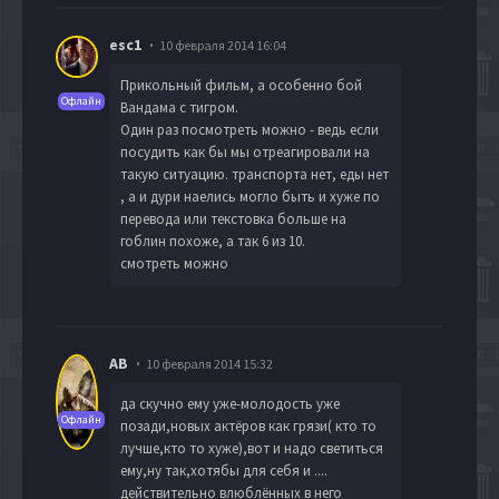
esc1
10 февраля 2014 16:04
Прикольный фильм, а особенно бой
Офлайн
Вандама с тигром.
Один раз посмотреть можно - ведь если
посудить как бы мы отреагировали на
такую ситуацию. транспорта нет, еды нет
, а и дури наелись могло быть и хуже по
перевода или текстовка больше на
гоблин похоже, а так 6 из 10.
смотреть можно
AB
10 февраля 2014 15:32
да скучно ему уже-молодость уже
Офлайн
позади,новых актёров как грязи( кто то
лучше,кто то хуже),вот и надо светиться
ему,ну так,хотябы для себя и ....
действительно влюблённых в него