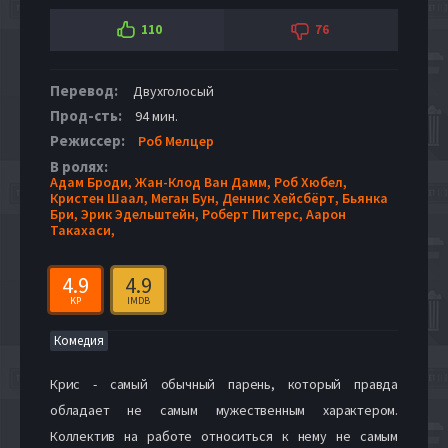
110
76
Перевод:
Двухголосый
Прод-сть:
94 мин.
Режиссер:
Роб Мелцер
В ролях:
Адам Броди,
Жан-Клод Ван Дамм,
Роб Хюбел,
Кристен Шаал,
Меган Бун,
Деннис Хейсбёрт,
Бьянка
Бри,
Эрик Эдельштейн,
Роберт Питерс,
Аарон
Такахаси,
4.9
4.9
KP
IMDB
Комедия
Крис - самый обычный парень, который правда
обладает не самым мужественным характером.
Коллектив на работе относиться к нему не самым