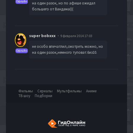
Офлайн
на один разок, но по афише ожидал
большего от Вандама(((
super bobxxx
9 февраля 2014 17:03
не особо впечатлил,смотреть можно, но
Офлайн
на один разок,немного туповат.6из10.
Фильмы
Сериалы
Мультфильмы
Аниме
ТВ шоу
Подборки