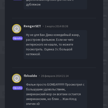
дубляжом
RengerSET
1 марта 2014 00:38
Ну не для Ван Дама комедийный жанр,
Офлайн
расстроен фильмом. Если ни чего
интересного не нашли, то можете
посмотреть. Оценка 3 с большой
натяжкой.
fblvaldo
28 февраля 2014 21:14
Фильм просто БОМБА!!!!!!!!!! Просмотрел с
Офлайн
большушим удовольствием,
американский мор он всетаки остается
американским, но блин ... Жан-Клод
эпичен xD