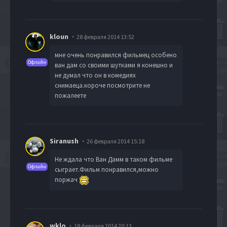
kloun
28 февраля 2014 13:52
мне очень понравился фильмец особено
Офлайн
ван дам со своими шутками я конешно и
не думал что он в комедиях
снимаеца.короче посмотрите не
пожалеете
Siranush
26 февраля 2014 15:18
Не ждала что Ван Дамм в таком фильме
Офлайн
сыграет.Фильм понравился,можно
поржач
wklo
18 февраля 2014 20:13