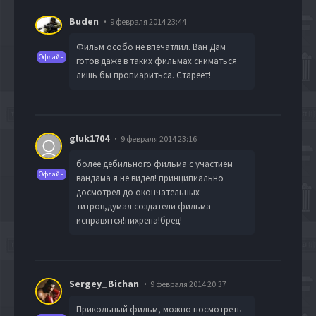
Buden
9 февраля 2014 23:44
Фильм особо не впечатлил. Ван Дам
Офлайн
готов даже в таких фильмах сниматься
лишь бы пропиаритьса. Стареет!
gluk1704
9 февраля 2014 23:16
более дебильного фильма с участием
Офлайн
вандама я не видел! принципиально
досмотрел до окончательных
титров,думал создатели фильма
исправятся!нихрена!бред!
Sergey_Bichan
9 февраля 2014 20:37
Прикольный фильм, можно посмотреть