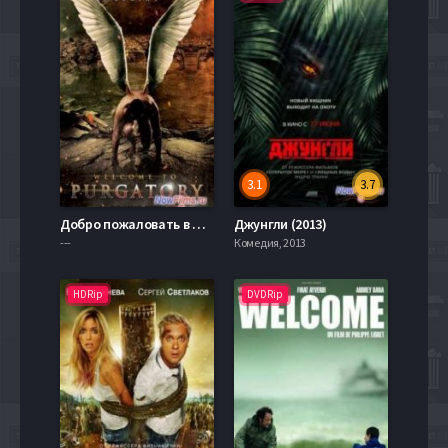
3.1
3.7
Добро пожаловать в Чистилище (2014)
Джунгли (2013)
---
Комедия, 2013
HDRip
DVDRip