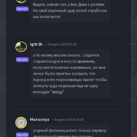
Видать совсем туго у Ван Дама с ролями.
Офлайн
Но свой коронный удар ногой отработал
как полагается.
Ig0r2k
8 марта 2014 07:20
а по-моему вполне сносно...старичок
Офлайн
старается идти в ногу со временем,
получается конечно корявенько, но мне
лично было приятно осознать что
пороха в его пороховницах хватит чтобы
заткнуть куда подальше еще ни одну
молодую "звезду"
Marusnya
4 марта 2014 10:24
угарный фильмец.жалко только перевод
Офлайн
двухголосый.пересмотрю потом с