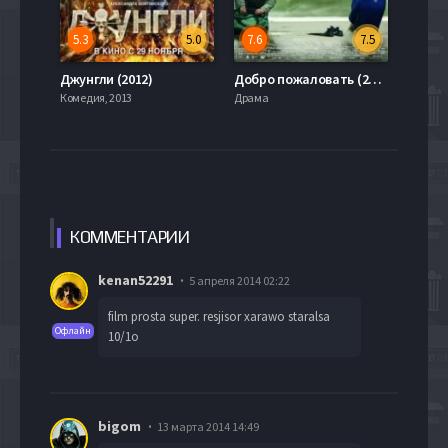
5.3
5.0
7.6
7.5
Джунгли (2012)
Добро пожаловать (2009)
Комедия, 2013
Драма
КОММЕН
ТАРИИ
kenan52291
5 апреля 2014 02:22
film prosta super. resjisor xarawo staralsa
Офлайн
10/1o
bigom
13 марта 2014 14:49