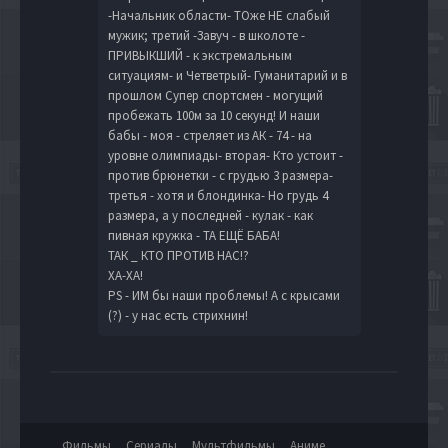
-Начальник области- ТОже НЕ слабый
мужик; третий -Завуч - в школоте -
ПРИВЫКШИЙ - к экстремальным
ситуациям- и Четветрый- Гуманитарий и в
прошлом Супер спортсмен - могущий
пробежать 100м за 10 секунд! И наши
бабы - моя - стреляет из АК - 74 - на
уровне олимпиады- вторая- Кто устоит -
против брюнетки - с грудью 3 размера-
третья - хотя и блондинка- Но грудь 4
размера, а у последней - кулак - как
пивная кружка - ТА ЕЩЁ БАБА!
ТАК _ КТО ПРОТИВ НАС!?
ХА-ХА!
PS - ИМ бы наши проблемы! А с крысами
(?) - у нас есть стрихнин!
Фильмы
Сериалы
Мультфильмы
Аниме