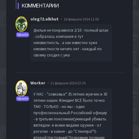
КОММЕН
ТАРИИ
oleg72.alkhut
16 февраля 2014 11:03
фильм не понравился 2/10 - полный шлак
Офлайн
. собралась компания и тут
неизвестность . а как известно хуже
неизвестности ничего нет - каждый по
своему сходил с ума
Worker
11 февраля 2014 22:35
У НАС - "совковых" 35 летних мужчин и 30
Офлайн
летних наших Женщин! ВСЁ было точно
ТАК! - ТОЛЬКО - но мы - один
профессиональный Российский офицер
- в третьем поколении(умеющий убивать
взглядом- и всеми видами оружия - от
рогатки - и камня - до "Стингера!"!)-
второй Настоящий Полковник полиции