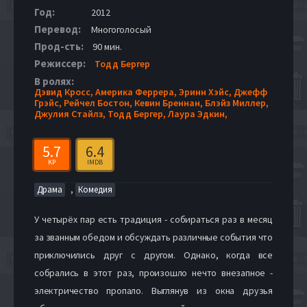
Год:
2012
Перевод:
Многоголосый
Прод-сть:
90 мин.
Режиссер:
Тодд Бергер
В ролях:
Дэвид Кросс,
Америка Феррера,
Эринн Хэйс,
Джефф
Грэйс,
Рейчел Бостон,
Кевин Бреннан,
Блэйз Миллер,
Джулия Стайлз,
Тодд Бергер,
Лаура Эдкин,
5.7
6.4
KP
IMDB
,
Драма
Комедия
У четырёх пар есть традиция - собираться раз в месяц
за званным обедом и обсуждать различные события что
приключились друг с другом. Однако, когда все
собрались в этот раз, произошло нечто внезапное -
электричество пропало. Выглянув из окна друзья