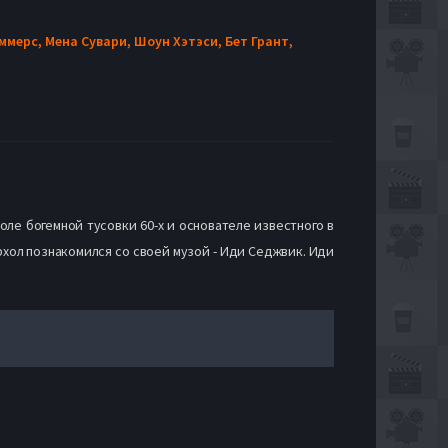
ммерс,
Мена Сувари,
Шоун Хэтэси,
Бет Грант,
оле богемной тусовки 60-х и основателе известного в
орхол познакомился со своей музой - Иди Седжвик. Иди