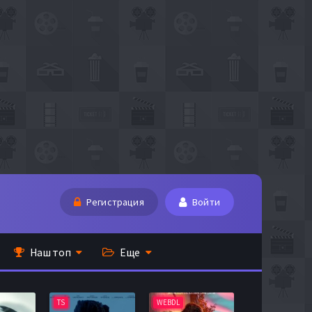
Регистрация
Войти
Наш топ
Еще
TS
WEBDL
TS