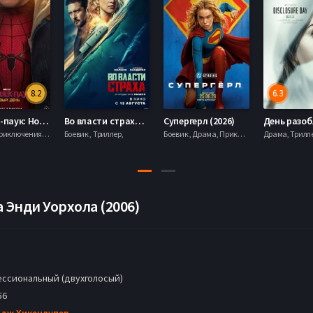
8.2
6.3
Человек-паук: Новый день (2026)
Во власти страха (2026)
Супергерл (2026)
Боевик , Приключения, Фантастика, Фэнтези,
Боевик , Триллер,
Боевик , Драма, Приключения, Фантастика,
 Энди Уорхола (2006)
ссиональный (двухголосый)
56
дж Хикенлупер