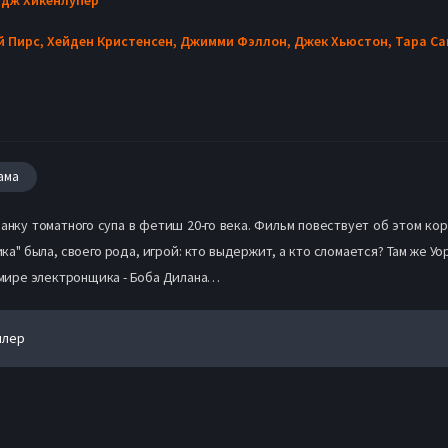
й Пирс,
Хейден Кристенсен,
Джимми Фэллон,
Джек Хьюстон,
Тара Са
ама
нку томатного супа в фетиш 20-го века. Фильм повествует об этом кор
ика" была, своего рода, игрой: кто выдержит, а кто сломается? Там же У
в мире электронщика - Боба Дилана…
йлер