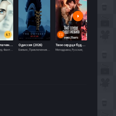
6.7
7.1
День разоблачения (2026)
Одиссея (2026)
Твое сердце будет разбито (2026)
Моана (2026)
Драма, Триллер, Фантастика,
Боевик , Приключения, Фэнтези,
Мелодрама, Русские,