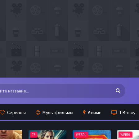
Сериалы
Мультфильмы
Аниме
ТВ-шоу
TS
WEBDL
WEBDL