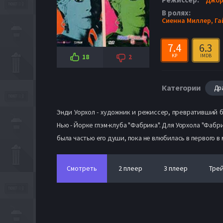
В ролях:
Сиенна Миллер,
Га
7.4
6.3
KP
IMDB
18
2
Категории
Др
Энди Уорхол - художник и режиссер, превративший ба
Нью - Йорке глэм-клуба "Фабрика". Для Уорхола "Фабр
была частью его души, пока не влюбилась в первого 
Смотреть
2 плеер
3 плеер
Тре