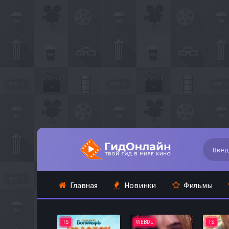
Главная
Новинки
Фильмы
TS
WEBDL
TS