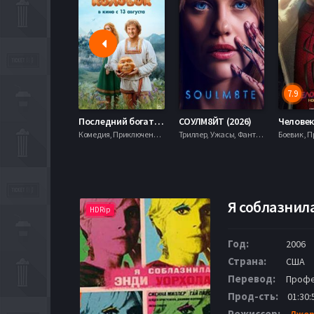
7.9
Последний богатырь. Колобок (2026)
СОУЛМ8ЙТ (2026)
Комедия, Приключения, Фэнтези,
Триллер, Ужасы, Фантастика,
Я соблазнила
HDRip
Год:
2006
Страна:
США
Перевод:
Профе
Прод-сть:
01:30:
Режиссер:
Джор