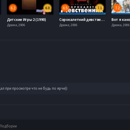
6.2
6.0
6.5
7.1
7.2
Детские Игры 2 (1990)
Сорокалетний девственник (2005)
Вот я како
Драма, 2006
Драма, 2006
Драма, 2006
л при просмотре что не будь по ярче))
Подборки