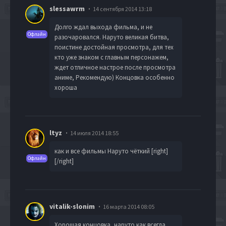
slessawrm
14 сентября 2014 13:18
Долго ждал выхода фильма, и не
Офлайн
разочаровался. Наруто великая битва,
поистине достойная просмотра, для тех
кто уже знаком с главным персонажем,
ждет отличное настрое после просмотра
аниме, Рекомендую) Концовка особенно
хороша
ltyz
14 июля 2014 18:55
как и все фильмы Наруто чёткий [right]
Офлайн
[/right]
vitalik-slonim
16 марта 2014 08:05
Хорошая концовка, наруто как всегда,