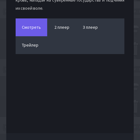
их своей воле.
Смотреть
2 плеер
3 плеер
Трейлер