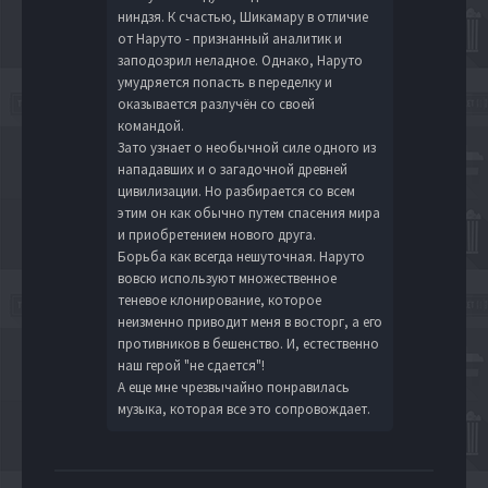
ниндзя. К счастью, Шикамару в отличие
от Наруто - признанный аналитик и
заподозрил неладное. Однако, Наруто
умудряется попасть в переделку и
оказывается разлучён со своей
командой.
Зато узнает о необычной силе одного из
нападавших и о загадочной древней
цивилизации. Но разбирается со всем
этим он как обычно путем спасения мира
и приобретением нового друга.
Борьба как всегда нешуточная. Наруто
вовсю используют множественное
теневое клонирование, которое
неизменно приводит меня в восторг, а его
противников в бешенство. И, естественно
наш герой "не сдается"!
А еще мне чрезвычайно понравилась
музыка, которая все это сопровождает.