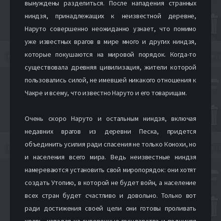
вынуждены разделиться. После нападения странных
ниндзя, принадлежащих к неизвестной деревне,
Наруто совершенно неожиданно узнает, что помимо
уже известных врагов в мире много и других ниндзя,
которые покушаются на мировой порядок. Когда-то
существовала древняя цивилизация, жители которой
пользовались силой, не имевшей никакого отношения к
Чакре и всему, что известно Наруто и его товарищам.
Очень скоро Наруто и остальным ниндзя, включая
недавних врагов из деревни Песка, придется
объединить усилия ради спасения не только Конохи, но
и населения всего мира. Ведь неизвестные ниндзя
намереваются установить свой миропорядок: они хотят
создать Утопию, в которой не будет войн, а население
всех стран будет счастливо и довольно. Только вот
ради достижения своей цели они готовы проливать
кровь, нападая на суверенные государства и подчиняя