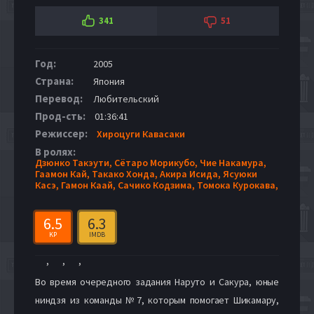
341
51
Год:
2005
Страна:
Япония
Перевод:
Любительский
Прод-сть:
01:36:41
Режиссер:
Хироцуги Кавасаки
В ролях:
Дзюнко Такэути,
Сётаро Морикубо,
Чие Накамура,
Гаамон Кай,
Такако Хонда,
Акира Исида,
Ясуюки
Касэ,
Гамон Каай,
Сачико Кодзима,
Томока Курокава,
6.5
6.3
KP
IMDB
,
,
,
Во время очередного задания Наруто и Сакура, юные
ниндзя из команды №7, которым помогает Шикамару,