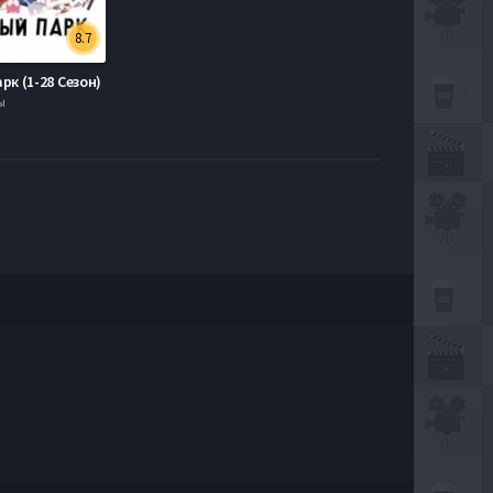
8.7
к (1-28 Сезон)
ы