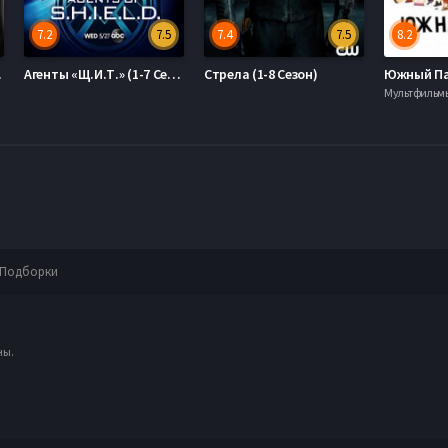
7.2
7.5
7.4
7.5
8.2
езон
Агенты «Щ.И.Т.» (1-7 Сезон)
Стрела (1-8 Сезон)
Южный Пар
Мультфильм
Подборки
ны.