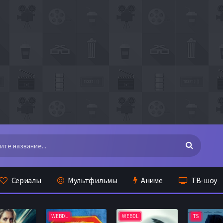
Сериалы
Мультфильмы
Аниме
ТВ-шоу
WEBDL
WEBDL
TS