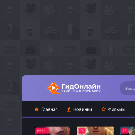
Главная
Новинки
Фильмы
WEBDL
TS
TS