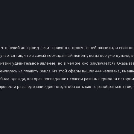
 что некий астероид летит прямо в сторону нашей планеты, и если он
учается так, что в самый неожиданный момент, когда все уже думали, в
таки удивительное явление, но в чем же оно заключается? Оказывает
емлилась на планету Земля. Из этой сферы вышли 444 человека, именн
ы, была одежда, которая принадлежит совсем разным периодам истории
провести расследование для того, чтобы хоть как-то разобраться в том,