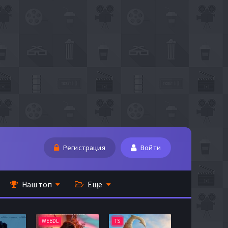
Регистрация
Войти
Наш топ
Еще
WEBDL
TS
BDRip