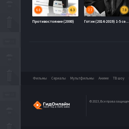
6.8
6.3
7.7
7.8
Противостояние (2000)
Готэм (2014-2019) 1-5 с
Фильмы
Сериалы
Мультфильмы
Аниме
ТВ шоу
© 2023, Все права защище