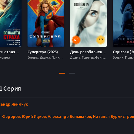
6.3
6.7
Во власти страха (2026)
Супергерл (2026)
День разоблачения (2026)
Одиссея (2
риллер,
Боевик , Драма, Приключения, Фантастика,
Драма, Триллер, Фантастика,
 1 Серия
сандр Якимчук
г Фёдоров,
Юрий Ицков,
Александр Большаков,
Наталья Бурмистров