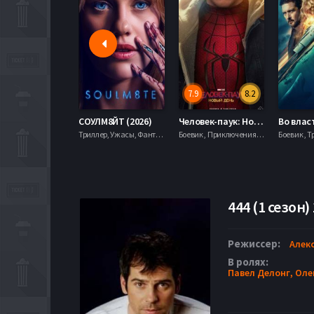
7.9
8.2
СОУЛМ8ЙТ (2026)
Человек-паук: Новый день (2026)
Триллер, Ужасы, Фантастика,
Боевик , Приключения, Фантастика, Фэнтези,
Боевик , Т
444 (1 сезон)
Режиссер:
Алек
В ролях:
Павел Делонг,
Оле