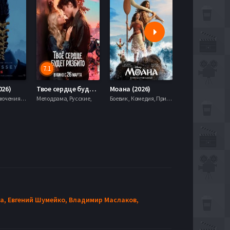
7.1
5.9
026)
Твое сердце будет разбито (2026)
Моана (2026)
Боевик , Приключения, Фэнтези,
Мелодрама, Русские,
Боевик , Комедия, Приключения, Семейный, Фэнтези,
а,
Евгений Шумейко,
Владимир Маслаков,