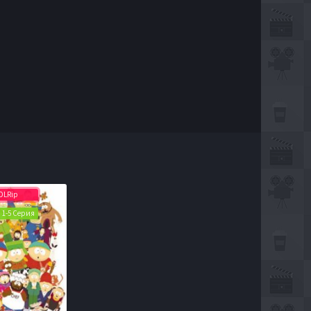
DLRip
| 1-5 Серия