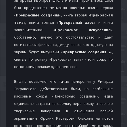
авторства Маргарет Штоль и Ками Гарсии. Весь цикл
был представлен четырьмя книгами: книга первая
«
Прекрасные создания
», книга вторая «
Прекрасная
тьма
», книга третья «
Прекрасный хаос
» и книга
заключительная «
Прекрасное искупление
».
Собственно, именно это обстоятельство и даёт
почитателям фильма надежду на то, что однажды на
экраны будут выпущены «
Прекрасные создания 2
»,
снятые по роману «Прекрасная тьма» - или сразу по
нескольким романам одновременно.
Вполне возможно, что такие намерения у Ричарда
Лагравенезе действительно были, но слабенькие
кассовые сборы «Прекрасных созданий», едва
окупившие затраты на съёмки, перечеркнули все его
творческие намерения в отношении полной
экранизации «Хроник Кастеров». Отложив на потом
возможное продолжение фэнтезийной мелодрамы,