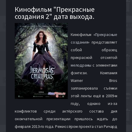
Кинофильм "Прекрасные
создания 2" дата выхода.
Кинофильм «
Прекрасные
создания
» представляет
собой образец
прекрасной отснятой
мелодрамы
с элементами
фэнтези. Компания
Warner Bros
запланировала съёмки
этой ленты ещё в 2009-м
году, однако из-за
конфликтов среди актёрского состава дня
окончательной презентации пришлось ждать до
февраля 2013-го года. Режиссёром проекта стал Ричард