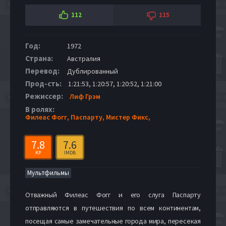
112
115
Год:
1972
Страна:
Австралия
Перевод:
Дублированный
Прод-сть:
1:21:53, 1:20:57, 1:20:52, 1:21:00
Режиссер:
Лиф Грэм
В ролях:
Филеас Фогг,
Паспарту,
Мистер Фикс,
7.8
7.6
KP
IMDB
Мультфильмы
Отважный Филеас Фогг и его слуга Паспарту
отправляются в путешествия по всем континентам,
посещая самые замечательные города мира, пересекая