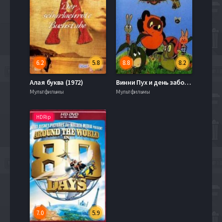
6.2
5.8
8.8
8.2
Алая буква (1972)
Винни Пух и день забот (1972)
Мультфильмы
Мультфильмы
HDRip
7.0
5.9