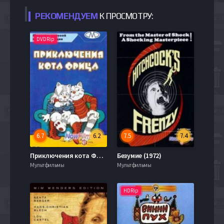
РЕКОМЕНДУЕМ
К ПРОСМОТРУ:
DVDRip
6.7
6.2
7.5
7.4
Приключения кота Фрица (1972)
Безумие (1972)
Мультфильмы
Мультфильмы
HDRip