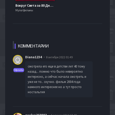
Вокруг Света за 80 Дней (2004)
Мультфильмы
КОММЕН
ТАРИИ
Diana1234
8 октября 2022 01:49
смотрела его еще в детстве лет 40 тому
Офлайн
назад... помню что было невероятно
интересно, а сейчас начала смотреть и
уже не то.. скучно. фильм 2004 года
намного интереснее но а тут просто
ностальгия
aselya260902