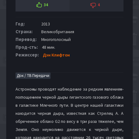
34
4
Год:
2013
Страна:
Великобритания
Перевод:
Многоголосный
Прод-сть:
48 мин.
Режиссер:
Дэн Клифтон
Док / ТВ Передачи
Астрономы проводят наблюдение за редким явлением-
поглощением черной дыры гигантского газового облака
в галактике Млечного пути. В центре нашей галактики
находится черная дыра, известная как Стрелец А. А
обреченное облако G2 по весу в три раза тяжелее, чем
Земля. Оно неумолимо движется к черной дыре,
которая находится на расстоянии 26 тысяч световых