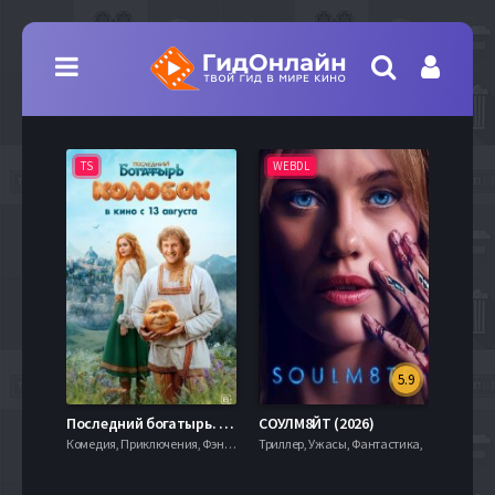
TS
WEBDL
TS
5.9
8.0
Последний богатырь. Колобок (2026)
СОУЛМ8ЙТ (2026)
Комедия, Приключения, Фэнтези,
Триллер, Ужасы, Фантастика,