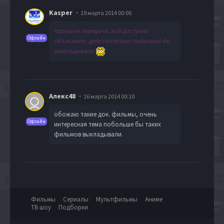
Kasper
19 марта 2014 00:00
хорошая передача, всё доступно
Офлайн
объяснили, действительно побольше бы
выкладывали
Алекс48
16 марта 2014 00:10
обожаю такие док. фильмы, очень
Офлайн
интересная тема побольше бы таких
фильмов выкладывали.
Фильмы
Сериалы
Мультфильмы
Аниме
ТВ шоу
Подборки