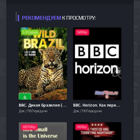
РЕКОМЕНДУЕМ
К ПРОСМОТРУ:
1-3 Серия
SATRip
BBC. Дикая Бразилия (2014)
BBC. Horizon. Как перестать тревожиться и стать счастливым? (2013)
Док / ТВ Передачи
Док / ТВ Передачи
HDTVRip
HDRip