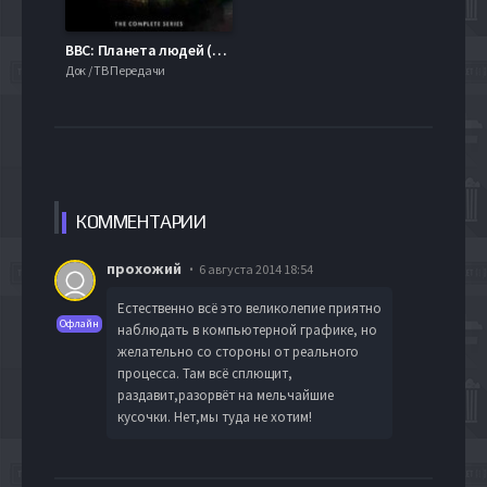
BBC: Планета людей (2011)
Док / ТВ Передачи
КОММЕН
ТАРИИ
прохожий
6 августа 2014 18:54
Естественно всё это великолепие приятно
Офлайн
наблюдать в компьютерной графике, но
желательно со стороны от реального
процесса. Там всё сплющит,
раздавит,разорвёт на мельчайшие
кусочки. Нет,мы туда не хотим!