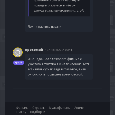
припомню.Хотя если взглянуть
правде в глаза-все, в чём он
снялся в последнее время-отстой.
Лох ти навчись писати
прохожий
17 июня 2014 09:44
И не надо. Боле лажового фильма с
Офлайн
участием Стэйтема я и не припомню.Хотя
если взглянуть правде в глаза-все, в чём
он снялся в последнее время-отстой.
Фильмы
Сериалы
Мультфильмы
Аниме
ТВ шоу
Подборки