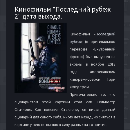
Кинофильм "Последний рубеж
2" дата выхода.
Кинофильм «
Последний
рубеж
» (в оригинальном
переводе «Внутренний
фронт») был выпущен на
экраны в ноябре 2013
года американским
кинорежиссёром Гэри
Фледером.
Примечательно то, что
сценаристом этой картины стал сам Сильвестр
Сталлоне. Как пояснил Сталлоне, он писал данный
сценарий для самого себя, много лет назад, но сняться в
картине у него не вышло в силу разных на то причин.