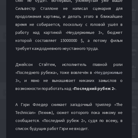
снят не будет. Во-первых, упомянутый уже выше
Сильвестр Сталлоне не написал сценария для
продолжения картины, и делать этого в ближайшее
время не собирается, поскольку с головой ушёл в
работу над картиной «Неудержимые 3», бюджет
которой составляет 15000000 $, а потому фильм
требует каждодневного неустанного труда.
Джейсон Стэйтем, исполнитель главной роли
«Последнего рубежа», тоже вовлечён в «
Неудержимые
3
», и явно не вынашивает никаких замыслов о
возможности поработать над «
Последний рубеж 2
».
А Гэри Фледер снимает загадочный триллер «The
Technician» (Техник), сюжет которого пока никому не
сообщается. «Последний рубеж 2», судя по всему, в
список будущих работ Гэри не входит.