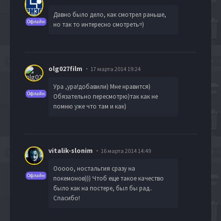
Давно было дело, как смотрел раньше,
Офлайн
но так то интересно смотреть=)
olg027film
17 марта 2014 19:24
Ура ,ура!добавили) Мне нравится)
Офлайн
Обязательно пересмотрю)так как не
помню уже что там и как)
vitalik-slonim
16 марта 2014 14:49
Ооооо, ностальгия сразу на
Офлайн
покемонов))) Чтоб еще такое качество
было как на постере, был бы рад..
Спасибо!