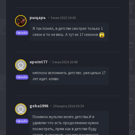
рыцарь
5 мая 2015 14:03
Я так понял, в детстве смотрел только 1
Офлайн
сезон и то не весь. А тут их 17 сезонов
apoint77
3 мая 2014 10:48
неплохо вспомнить детство. уже целых 17
Офлайн
лет идет. клево
geba1996
29 марта 2014 20:39
Покемон мультик моего детства.И я
Офлайн
удивлен что есть продолжение нужно
посмотреть, прям как в детстве буду
сидеть и смотреть часами покемонов.