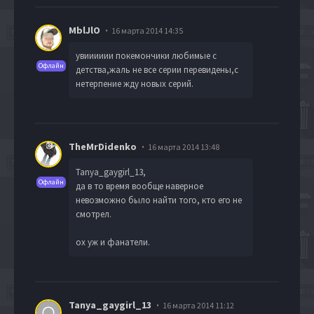
MblJlO
16 марта 2014 14:35
увииииии покемончики любимые с
Офлайн
детства,жаль не все серии перевидены,с
нетерпение жду новых серий.
TheMrDidenko
16 марта 2014 13:48
Tanya_gaygirl_13
,
Офлайн
да в то время вообще наверное
невозможно было найти того, кто его не
смотрел.
ох уж и фанатели.
Tanya_gaygirl_13
16 марта 2014 11:12