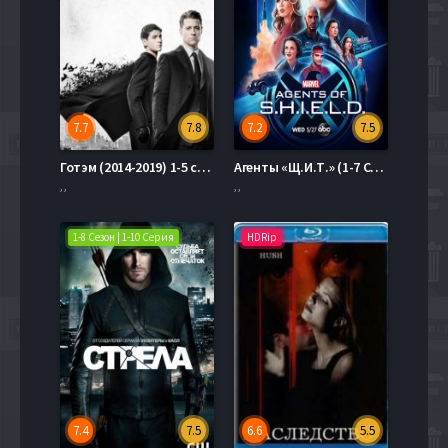
7.7
7.8
7.2
7.5
Готэм (2014-2019) 1-5 сезон
Агенты «Щ.И.Т.» (1-7 Сезон)
, ,
, ,
1-8 Сезон | 1-10 Серия
HDRip
7.4
7.5
6.6
5.5