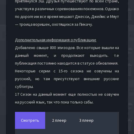
приглянулся Эш. Друзья путешествуют по всей стране,
участвуя в различных соревнованиях покемонов. Однако
по дороге им все время мешают Джесси, Джеймс и Мяут
— троица воришек, охотящихся за Пикачу.
Дополнительная информация о публикации:
Добавлено свыше 800 эпизодов. Все которые вышли на
данный момент, и продолжают выходить. т.е
публикация постоянно находится в статусе обновления.
Некоторые серии с 15-го сезона не озвучены на
русский, но там присутствуют внешние русские
субтитры.
17 Сезон на данный момент еще полностью не озвучен
на русский язык, так что пока только сабы.
Смотреть
2 плеер
3 плеер