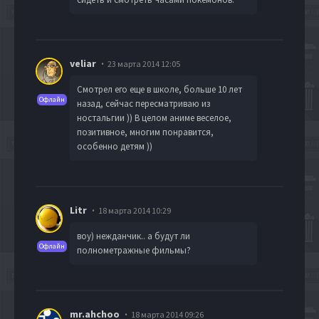
veliar
23 марта 2014 12:05
Смотрел его еще в школе, больше 10 лет
Офлайн
назад, сейчас пересматриваю из
ностальгии )) В целом аниме веселое,
позитивное, многим понравится,
особенно детям ))
Litr
18 марта 2014 10:29
воу) нежданчик.. а будут ли
Офлайн
полнометражные фильмы?
mr.ahchoo
18 марта 2014 09:26