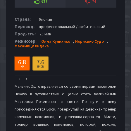
637
74
Страна:
Япония
Перевод:
профессиональный / любительский
Прод-сть:
25 мин
Режиссер:
Юяма Кунихико
,
Норихико Судо
,
Масамицу Хидака
6.8
7.6
KP
IMDB
,
,
Мальчик Эш отправляется со своим первым покемоном
Пикачу в путешествие с целью стать величайшим
Мастером Покемонов на свете. По пути к нему
присоединяются Брок, повернутый на девочках тренер
каменных покемонов, и девчонка-сорванец Мисти,
тренер водяных покемонов, которой, похоже,