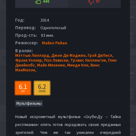
440
97
Год:
2014
Перевод:
Одноголосый
Прод-сть:
83 мин.
Режиссер:
Майкл Райан
В ролях:
Мэттью Лиллард,
Джон Ди Маджио,
Грэй ДеЛисл,
Фрэнк Уэлкер,
Пол Левески,
Трэвис Уиллингэм,
Глен
Джейкобс,
Майк Мизанин,
Минди Кон,
Винс
МакМахон,
6.1
6.2
KP
IMDB
Мультфильмы
Новый искрометный мультфильм «Скуби-Ду – Тайна
рестлмании» опять готов порадовать своих преданных
зрителей. Чем же так уникален очередной