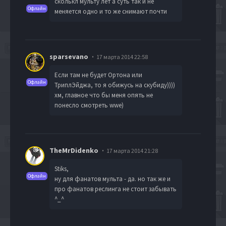
сколькл мульту лет а суть так и не
Офлайн
меняется одно и то же снимают почти
sparsevano
17 марта 2014 22:58
Если там не будет Ортона или
Офлайн
ТриплЭйджа, то я обижусь на скубиду))))
хм, главное что бы меня опять не
понесло смотреть wwe)
TheMrDidenko
17 марта 2014 21:28
Stiks
,
Офлайн
ну для фанатов мульта - да. но так же и
про фанатов реслинга не стоит забывать
^_^