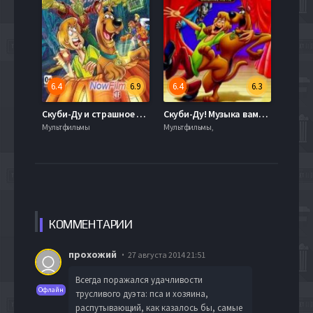
6.4
6.9
6.4
6.3
Скуби-Ду и страшное Пугало (2013)
Скуби-Ду! Музыка вампира (2012)
Мультфильмы
Мультфильмы,
КОММЕН
ТАРИИ
прохожий
27 августа 2014 21:51
Всегда поражался удачливости
Офлайн
трусливого дуэта: пса и хозяина,
распутывающий, как казалось бы, самые