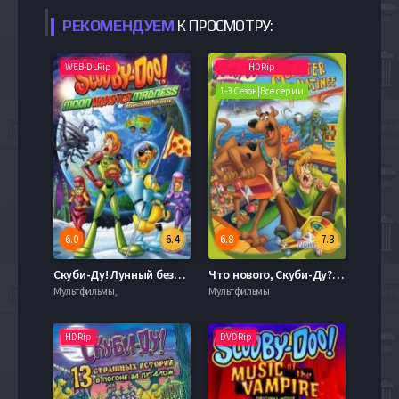
РЕКОМЕНДУЕМ
К ПРОСМОТРУ:
WEB-DLRip
HDRip
1-3 Сезон|Все серии
6.0
6.4
6.8
7.3
Скуби-Ду! Лунный безумный монстр / Скуби-Ду! Безумие Лунного Монстра (2015)
Что нового, Скуби-Ду? (2002-2006)
Мультфильмы,
Мультфильмы
HDRip
DVDRip