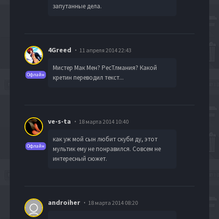
запутанные дела.
4Greed
11 апреля 2014 22:43
Мистер Мак Мен? РесТлмания? Какой
Офлайн
кретин переводил текст...
ve-s-ta
18 марта 2014 10:40
как уж мой сын любит скуби ду, этот
Офлайн
мультик ему не понравился. Совсем не
интересный сюжет.
androiher
18 марта 2014 08:20