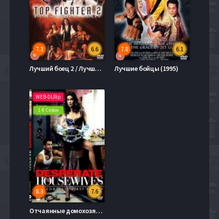
7.3
6.6
7.8
6.1
Лучший боец 2 / Лучшие бойцы 2 (1996)
Лучшие бойцы (1995)
WEB-DLRip
1-8 Сезон
8.3
7.6
Отчаянные домохозяйки (1-8 Сезон)