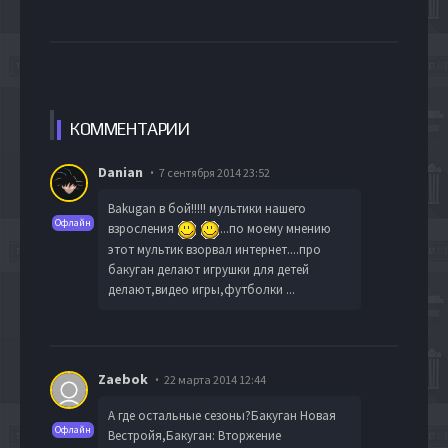
КОММЕН
ТАРИИ
Danian
7 сентября 2014 23:52
Bakugan в бой!!!!! мультики нашего
Офлайн
взросления
...по моему мнению
этот мультик взорвал интернет....про
бакуган делают игрушки для детей
делают,видео игры,футболки ...
Zaebok
22 марта 2014 12:44
А где остальные сезоны?Бакуган Новая
Офлайн
Вестройя,Бакуган: Вторжение