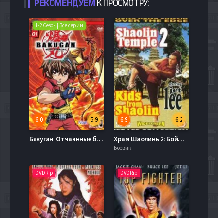
РЕКОМЕНДУЕМ
К ПРОСМОТРУ:
1-2 Сезон | Все серии
6.0
5.9
6.9
6.2
Бакуган. Отчаянные бойцы (2007-2009) 1,2 сезон
Храм Шаолинь 2: Бойцы Шаолинь (1984)
Боевик
DVDRip
DVDRip