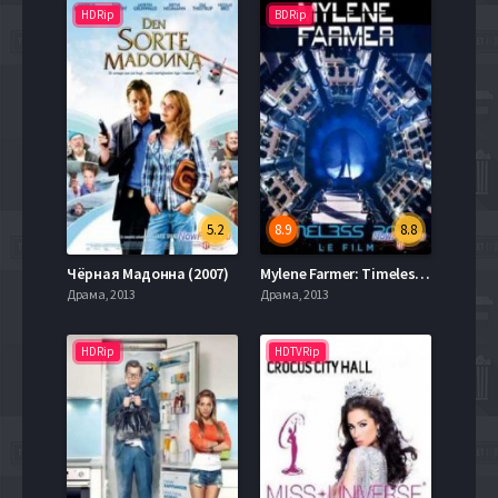
HDRip
BDRip
5.2
8.9
8.8
Чёрная Мадонна (2007)
Mylene Farmer: Timeless 2013 - Le Film (2013)
Драма, 2013
Драма, 2013
HDRip
HDTVRip