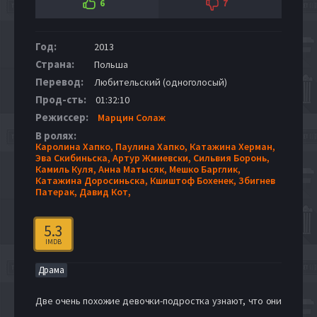
6
7
Год:
2013
Страна:
Польша
Перевод:
Любительский (одноголосый)
Прод-сть:
01:32:10
Режиссер:
Марцин Солаж
В ролях:
Каролина Хапко,
Паулина Хапко,
Катажина Херман,
Эва Скибиньска,
Артур Жмиевски,
Сильвия Боронь,
Камиль Куля,
Анна Матысяк,
Мешко Барглик,
Катажина Доросиньска,
Кшиштоф Бохенек,
Збигнев
Патерак,
Давид Кот,
5.3
IMDB
Драма
Две очень похожие девочки-подростка узнают, что они