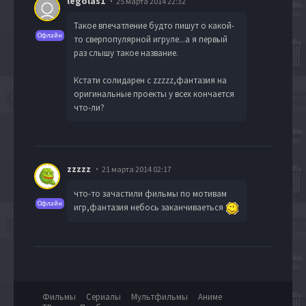
legolas1
25 марта 2014 22:32
Такое впечатление будто пишут о какой-
Офлайн
то сверпопулярной игруле...а я первый
раз слышу такое название.
Кстати солидарен с zzzzz,фантазия на
оригинальные проекты у всех кончается
что-ли?
zzzzz
21 марта 2014 02:17
что-то зачастили фильмы по мотивам
Офлайн
игр,фантазия небось заканчиваеться
Фильмы
Сериалы
Мультфильмы
Аниме