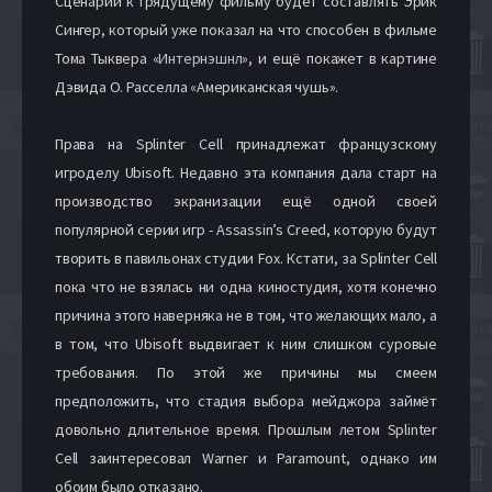
Сценарий к грядущему фильму будет составлять Эрик
Сингер, который уже показал на что способен в фильме
Тома Тыквера «
Интернэшнл
», и ещё покажет в картине
Дэвида О. Расселла «Американская чушь».
Права на Splinter Cell принадлежат французскому
игроделу Ubisoft. Недавно эта компания дала старт на
производство экранизации ещё одной своей
популярной серии игр - Assassin’s Creed, которую будут
творить в павильонах студии Fox. Кстати, за Splinter Cell
пока что не взялась ни одна киностудия, хотя конечно
причина этого наверняка не в том, что желающих мало, а
в том, что Ubisoft выдвигает к ним слишком суровые
требования. По этой же причины мы смеем
предположить, что стадия выбора мейджора займёт
довольно длительное время. Прошлым летом Splinter
Cell заинтересовал Warner и Paramount, однако им
обоим было отказано.