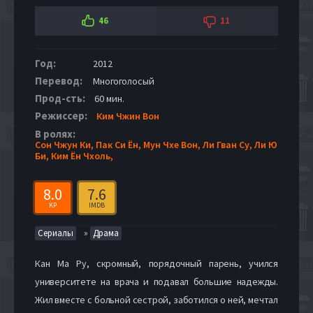
46
11
Год:
2012
Перевод:
Многоголосый
Прод-сть:
60 мин.
Режиссер:
Ким Чжин Вон
В ролях:
Сон Чжун Ки,
Пак Си Ён,
Мун Чхе Вон,
Ли Гван Су,
Ли Ю
Би,
Ким Ён Чхоль,
8.0
7.6
KP
IMDB
»
Сериалы
Драма
Кан Ма Ру, скромный, порядочный парень, учился
университете на врача и подавал большие надежды.
Жил вместе с больной сестрой, заботился о ней, мечтал