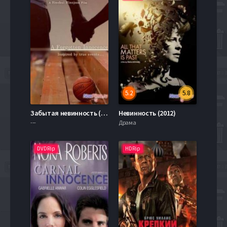
5.2
5.8
Забытая невинность (2014)
Невинность (2012)
---
Драма
DVDRip
HDRip