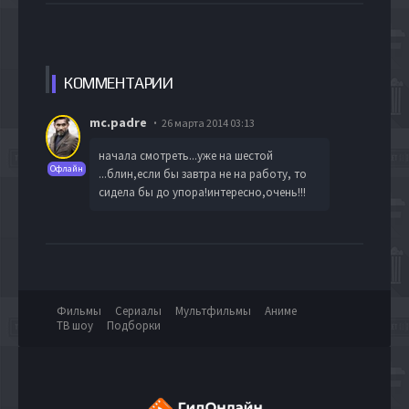
КОММЕН
ТАРИИ
mc.padre
26 марта 2014 03:13
начала смотреть...уже на шестой
Офлайн
...блин,если бы завтра не на работу, то
сидела бы до упора!интересно,очень!!!
Фильмы
Сериалы
Мультфильмы
Аниме
ТВ шоу
Подборки