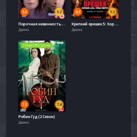
5.6
5.2
4.9
5.2
Порочная невинность (2011)
Крепкий орешек 5: Хороший день, чтобы умереть (2013)
Драма
Драма
2 Сезон | Все Серии
7.8
7.4
Робин Гуд (2 Сезон)
Драма