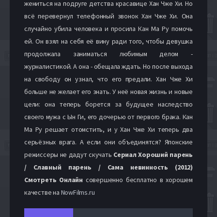
жениться на подруге детства красавице Хан Чже Хи. Но
всё перевернул телефонный звонок Хан Чже Хи. Она
случайно убила человека и просила Кан Ма Ру помочь
ей. Он взял на себя её вину ради того, чтобы девушка
продолжала заниматься любимым делом -
журналистикой. А она - обещала ждать. Но после выхода
на свободу он узнал, что его предали. Хан Чже Хи
больше не желает его знать. У неё новая жизнь и новые
цели: она теперь борется за будущее наследство
своего мужа с Ын Ги, его дочерью от первого брака. Кан
Ма Ру решает отомстить, и у Хан Чже Хи теперь два
серьёзных врага. А если они объединятся? Японские
режиссеры не дадут скучать
Сериал Хороший парень
/ Славный парень / Сама невинность (2012)
Cмотреть Онлайн
совершенно бесплатно в хорошем
качестве на
NowFilms.ru