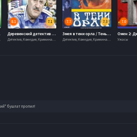
8.1
7.1
7.7
7.3
7.0
973)
Деревенский детектив (1969)
Змея в тени орла / Тень орла (1978)
Омен 2: Д
кие, 1970
Детектив, Комедия, Криминал, Русские, 1970
Детектив, Комедия, Криминал, Русские, 1970
Ужасы
ий" бушлат пропил!