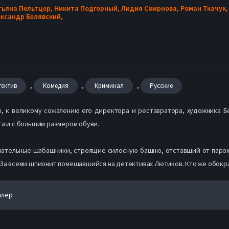
тьяна Пельтцер,
Никита Подгорный,
Лидия Смирнова,
Роман Ткачук
ксандр Белявский,
,
,
,
тектив
Комедия
Криминал
Русские
, к великому сожалению его директора и реставратора, художника Б
та и с большим размером обуви.
ательные шабашники, строящие силосную башню, отставший от парохо
. За всеми шпионит помешавшийся на детективах Лютиков. Кто же обокр
йлер