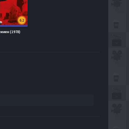
6.2
эмиен (1978)