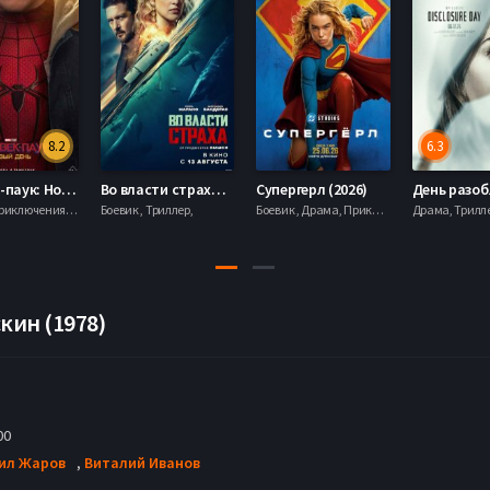
8.2
6.3
Человек-паук: Новый день (2026)
Во власти страха (2026)
Супергерл (2026)
Боевик , Приключения, Фантастика, Фэнтези,
Боевик , Триллер,
Боевик , Драма, Приключения, Фантастика,
кин (1978)
00
ил Жаров
,
Виталий Иванов