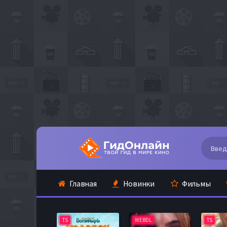
Главная
Новинки
Фильмы
TS
WEBDL
TS