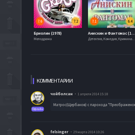
7.6
7.2
7.1
6.4
Бриолин (1978)
Анискин и Фантомас (1
Мелодрама
Детектив, Комедия, Криминал, Русс
КОММЕН
ТАРИИ
чойболсан
1 апреля 2014 15:18
Матрос(Щербаков) с парохода "Преображенск
Офлайн
felsinger
29 марта 2014 10:26