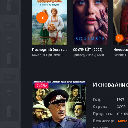
7.9
Последний богатырь. Колобок (2026)
СОУЛМ8ЙТ (2026)
Комедия, Приключения, Фэнтези,
Триллер, Ужасы, Фантастика,
И снова Анис
DVDRip
Год:
1978
Страна:
СССР
Прод-сть:
01:10:
Режиссер:
Миха