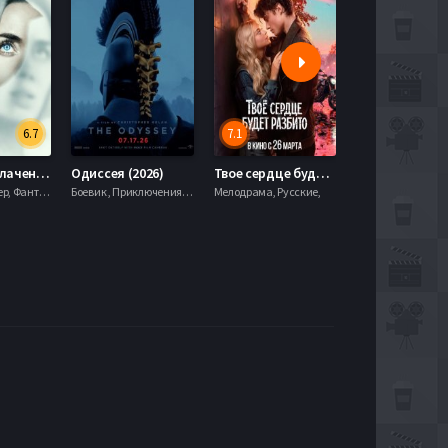
6.7
7.1
День разоблачения (2026)
Одиссея (2026)
Твое сердце будет разбито (2026)
Моана (2026)
Драма, Триллер, Фантастика,
Боевик , Приключения, Фэнтези,
Мелодрама, Русские,