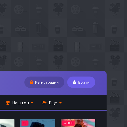
Регистрация
Войти
Наш топ
Еще
TS
WEBDL
TS