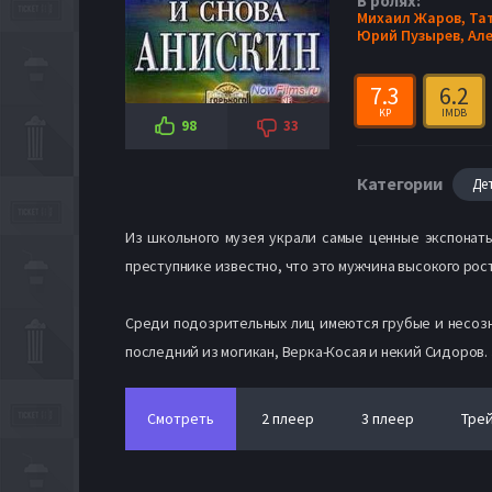
В ролях:
Михаил Жаров,
Та
Юрий Пузырев,
Але
7.3
6.2
KP
IMDB
98
33
Категории
Де
Из школьного музея украли самые ценные экспонаты
преступнике известно, что это мужчина высокого рос
Среди подозрительных лиц имеются грубые и несозн
последний из могикан, Верка-Косая и некий Сидоров
Смотреть
2 плеер
3 плеер
Тре