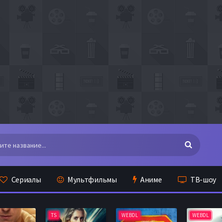
Сериалы
Мультфильмы
Аниме
ТВ-шоу
TS
WEBDL
WEBDL