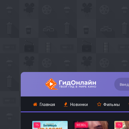
Главная
Новинки
Фильмы
TS
WEBDL
TS