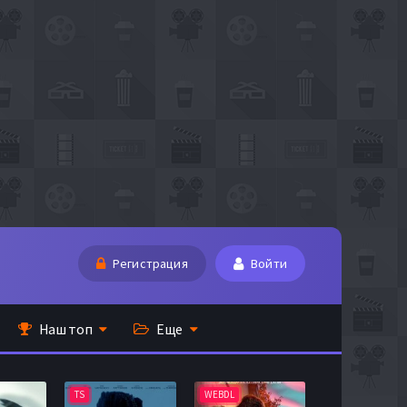
Регистрация
Войти
Наш топ
Еще
TS
WEBDL
TS