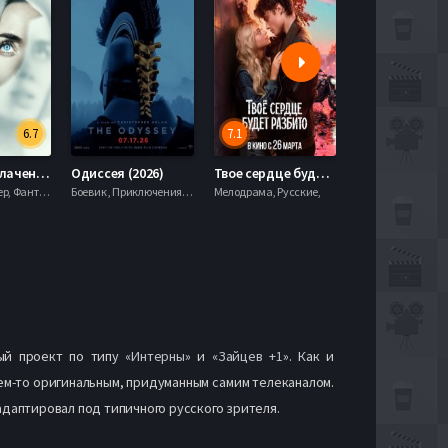
6.7
7.1
День разоблачения (2026)
Одиссея (2026)
Твое сердце будет разбито (2026)
Моана (2026)
Драма, Триллер, Фантастика,
Боевик , Приключения, Фэнтези,
Мелодрама, Русские,
ый проект по типу «
Интерны
» и «
Зайцев +1
». Как и
ем-то оригинальным, придуманным самим телеканалом.
адаптировал под типичного русского зрителя.