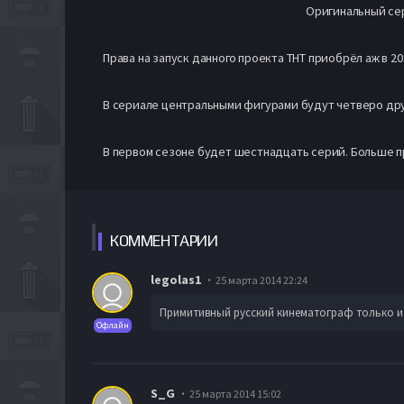
Оригинальный сер
Права на запуск данного проекта ТНТ приобрёл аж в 20
В сериале центральными фигурами будут четверо друз
В первом сезоне будет шестнадцать серий. Больше п
КОММЕН
ТАРИИ
legolas1
25 марта 2014 22:24
Примитивный русский кинематограф только и у
Офлайн
S_G
25 марта 2014 15:02