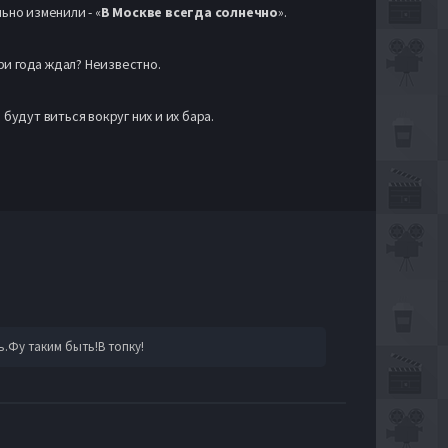
ьно изменили - «
В Москве всегда солнечно
».
три года ждал? Неизвестно.
удут виться вокруг них и их бара.
.Фу таким быть!В топку!