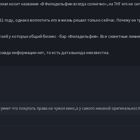
иал носит название «В Филадельфии всегда солнечно», на ТНТ его не сил
11 году, однако воплотить его в жизнь решил только сейчас. Почему он 
ей у которых общий бизнес - бар «Филадельфия». Все сюжетные линии б
равда информации нет, то есть дата выхода неизвестна.
меет что покупать права на чужое кино,а у самого никакой оригинальность