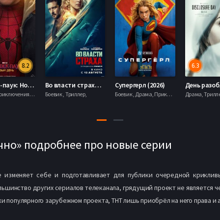
8.2
6.3
Человек-паук: Новый день (2026)
Во власти страха (2026)
Супергерл (2026)
Боевик , Приключения, Фантастика, Фэнтези,
Боевик , Триллер,
Боевик , Драма, Приключения, Фантастика,
ечно» подробнее про новые серии
е изменяет себе и подготавливает для публики очередной криклив
шинство других сериалов телеканала, грядущий проект не является ч
и популярного зарубежном проекта, ТНТ лишь приобрёл на него права и 