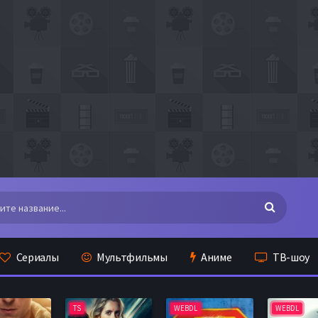
Сериалы
Мультфильмы
Аниме
ТВ-шоу
TS
WEBDL
WEBDL