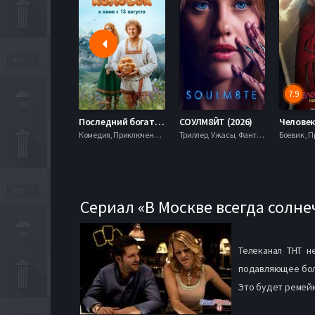
7.9
Последний богатырь. Колобок (2026)
СОУЛМ8ЙТ (2026)
Комедия, Приключения, Фэнтези,
Триллер, Ужасы, Фантастика,
Сериал «В Москве всегда солн
Телеканал ТНТ н
подавляющее боль
Это будет ремейк