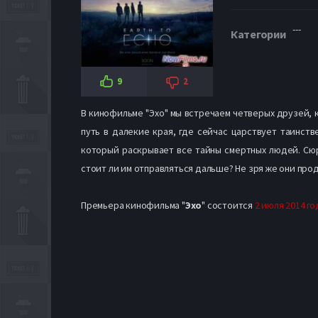
---
Категории
9
2
В кинофильме "Эхо" мы встречаем четверых друзей,
путь в далекие края, где сейчас царствует таинст
который раскрывает все тайны смертных людей. Сюр
стоит ли им отправляться дальше? Не зря же они прод
Премьера кинофильма "
Эхо
" состоится
2 июля 2014 го