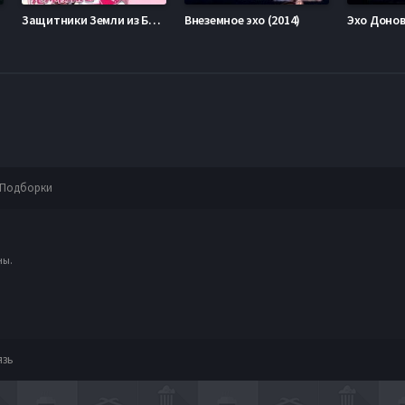
Защитники Земли из Бинан! / Красавцы-старшеклассники на страже Земли во имя Любви! (1-2 Сезон)
Внеземное эхо (2014)
Эхо Донов
Подборки
ны.
язь