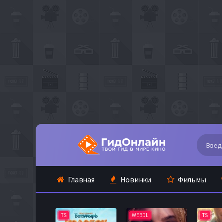
Главная
Новинки
Фильмы
TS
WEBDL
TS