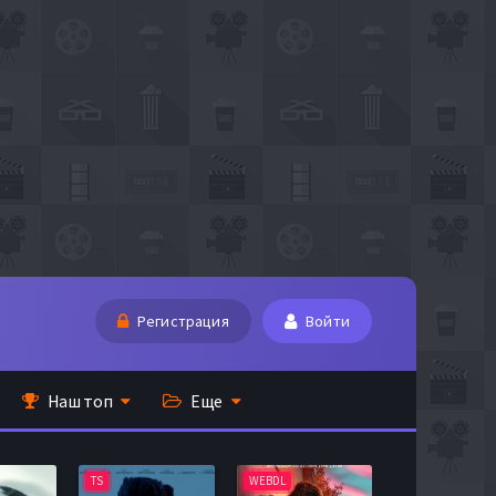
Регистрация
Войти
Наш топ
Еще
TS
WEBDL
TS