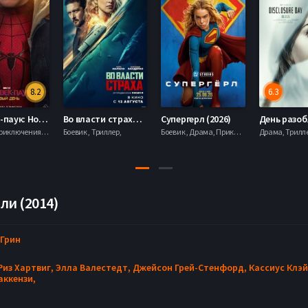
8.2
6.3
Человек-паук: Новый день (2026)
Во власти страха (2026)
Супергерл (2026)
Боевик , Приключения, Фантастика, Фэнтези,
Боевик , Триллер,
Боевик , Драма, Приключения, Фантастика,
ли (2014)
 Грин
Риз Хартвиг,
Элла Валестедт,
Джейсон Грей-Стенфорд,
Кассиус Клэй
аккензи,