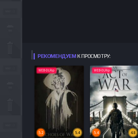
РЕКОМЕНДУЕМ
К ПРОСМОТРУ:
WEB-DLRip
WEB-DLRip
5.2
5.4
5.4
4.8