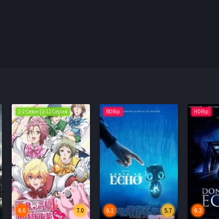
1-2 Сезон | 1-12 Серия
BDRip
HDRip
6.6
7.0
6.1
5.7
6.2