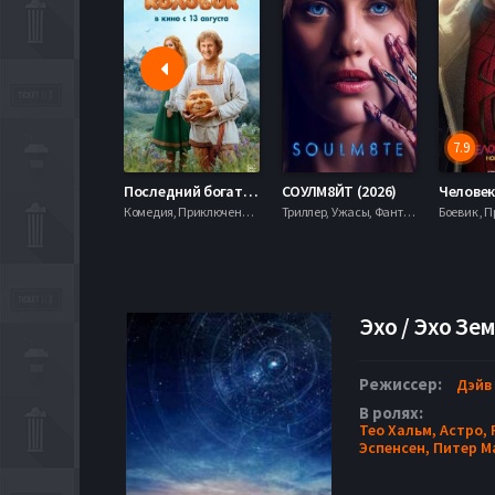
7.9
Последний богатырь. Колобок (2026)
СОУЛМ8ЙТ (2026)
Комедия, Приключения, Фэнтези,
Триллер, Ужасы, Фантастика,
Эхо / Эхо Зем
Режиссер:
Дэйв
В ролях:
Тео Хальм,
Астро,
Эспенсен,
Питер М