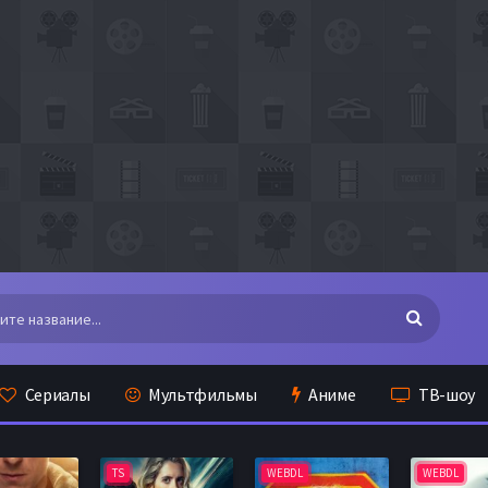
Сериалы
Мультфильмы
Аниме
ТВ-шоу
TS
WEBDL
WEBDL