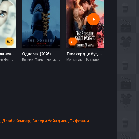
6.7
7.1
День разоблачения (2026)
Одиссея (2026)
Твое сердце будет разбито (2026)
Моана (2026)
Драма, Триллер, Фантастика,
Боевик , Приключения, Фэнтези,
Мелодрама, Русские,
,
Дрэйк Кемпер,
Валери Уайлдмен,
Тиффани