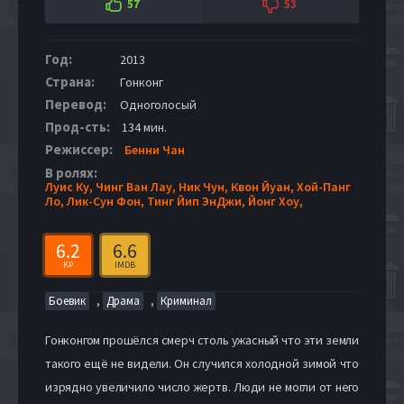
57
53
Год:
2013
Страна:
Гонконг
Перевод:
Одноголосый
Прод-сть:
134 мин.
Режиссер:
Бенни Чан
В ролях:
Луис Ку,
Чинг Ван Лау,
Ник Чун,
Квон Йуан,
Хой-Панг
Ло,
Лик-Сун Фон,
Тинг Йип ЭнДжи,
Йонг Хоу,
6.2
6.6
KP
IMDB
,
,
Боевик
Драма
Криминал
Гонконгом прошёлся смерч столь ужасный что эти земли
такого ещё не видели. Он случился холодной зимой что
изрядно увеличило число жертв. Люди не могли от него