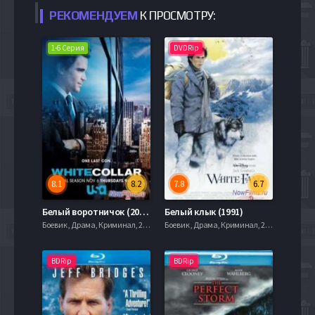
РЕКОМЕНДУЕМ
К ПРОСМОТРУ:
1-6 Серия
DVDRip
8.1
8.2
7.8
6.7
Белый воротничок (2014) 6 Сезон
Белый клык (1991)
Боевик , Драма, Криминал, 2013
Боевик , Драма, Криминал, 2013
BDRip
BDRip