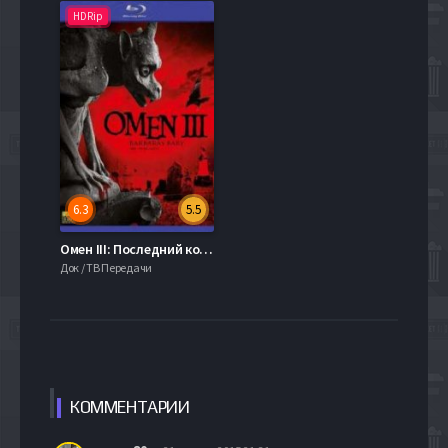
HDRip
6.3
5.5
Омен III: Последний конфликт (1981)
Док / ТВ Передачи
КОММЕН
ТАРИИ