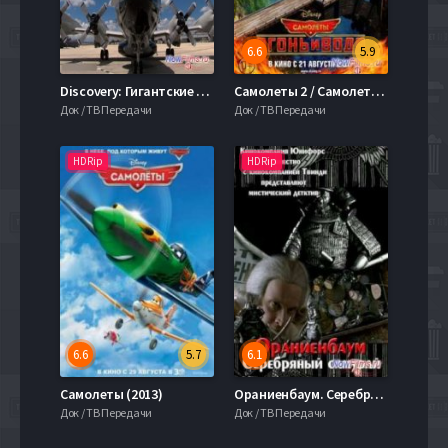
6.6
5.9
Discovery: Гигантские самолеты. NOAA P-3 Orion (2014)
Самолеты 2 / Самолеты: Огонь и вода (2014)
Док / ТВ Передачи
Док / ТВ Передачи
HDRip
HDRip
6.6
5.7
6.1
Самолеты (2013)
Ораниенбаум. Серебряный самурай (2007)
Док / ТВ Передачи
Док / ТВ Передачи