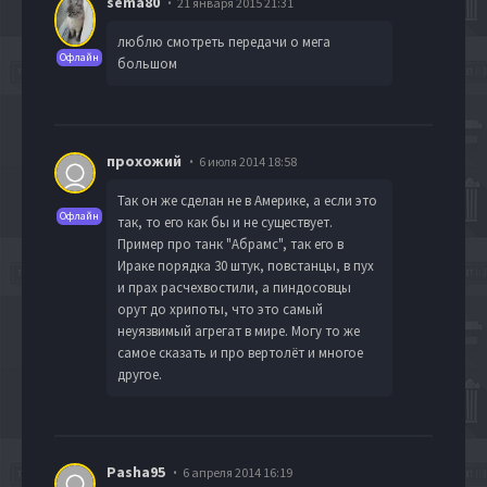
sema80
21 января 2015 21:31
люблю смотреть передачи о мега
Офлайн
большом
прохожий
6 июля 2014 18:58
Так он же сделан не в Америке, а если это
Офлайн
так, то его как бы и не существует.
Пример про танк "Абрамс", так его в
Ираке порядка 30 штук, повстанцы, в пух
и прах расчехвостили, а пиндосовцы
орут до хрипоты, что это самый
неуязвимый агрегат в мире. Могу то же
самое сказать и про вертолёт и многое
другое.
Pasha95
6 апреля 2014 16:19