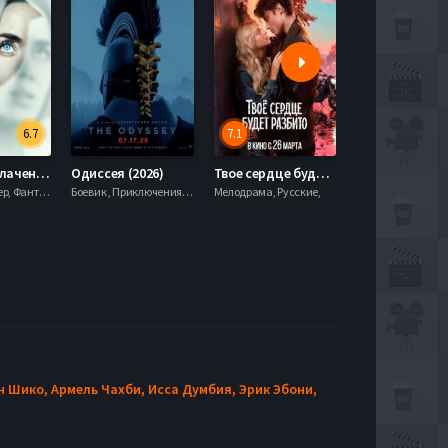
7.1
5.9
026)
Твое сердце будет разбито (2026)
Моана (2026)
Боевик , Приключения, Фэнтези,
Мелодрама, Русские,
Боевик , Комедия, Приключения, Семейный, Фэнтези,
н Шико,
Армель Чахби,
Исса Думбия,
Эрик Эбони,