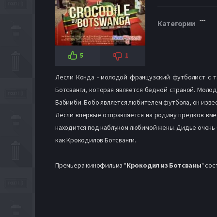
---
Категории
5
1
Лесли Конда - молодой французский футболист с та
Ботсванги, которая является бедной страной. Моло
Бабимби. Бобо является любителем футбола, он извес
Лесли впервые отправляется на родину предков вме
находится под каблуком любимой жены. Дидье очень б
как Крокодилов Ботсванги.
Премьера кинофильма "
Крокодил из Ботсваны
" со