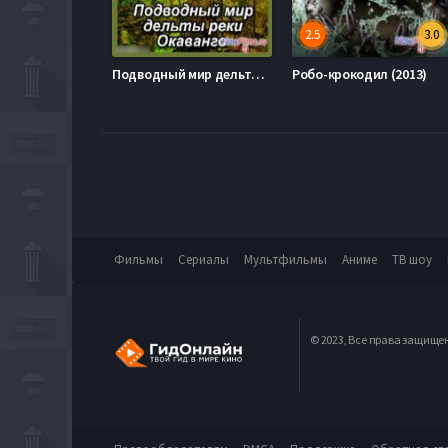
2.5
3.0
Подводный мир дельты реки Окаванго (2014)
Робо-крокодил (2013)
Фильмы
Сериалы
Мультфильмы
Аниме
ТВ шоу
© 2023, Все права защище