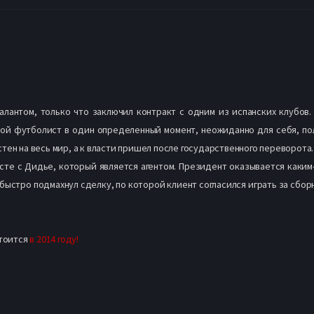
лантом, только что заключил контракт с одним из испанских клубов.
дой футболист в один определенный момент, неожиданно для себя, п
тен на весь мир, а к власти пришел после государственного переворота.
сте с Дидье, который является агентом. Президент оказывается каки
ыстро подмахнул сделку, по которой клиент согласился играть за сбор
стоится
в 2014 году!