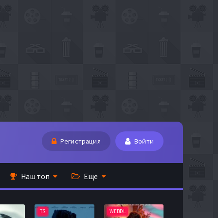
Регистрация
Войти
Наш топ
Еще
WEBDL
TS
BDRip