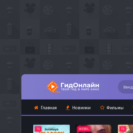
Главная
Новинки
Фильмы
WEBDL
TS
TS