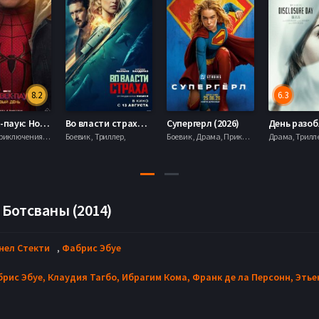
6.3
6.7
Во власти страха (2026)
Супергерл (2026)
День разоблачения (2026)
Одиссея (2
риллер,
Боевик , Драма, Приключения, Фантастика,
Драма, Триллер, Фантастика,
 Ботсваны (2014)
нел Стекти
,
Фабрис Эбуе
рис Эбуе,
Клаудия Тагбо,
Ибрагим Кома,
Франк де ла Персонн,
Этье