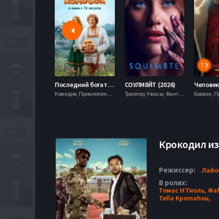
7.9
8.2
Последний богатырь. Колобок (2026)
СОУЛМ8ЙТ (2026)
Человек-паук: Новый день (2026)
Комедия, Приключения, Фэнтези,
Триллер, Ужасы, Фантастика,
Боевик , Приключения, Фантастика, Фэнтези,
Боевик , Т
Крокодил из
Режиссер:
Лайо
В ролях:
Томас Н’Гиоль,
Фаб
Tella Kpomahou,