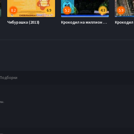
8.2
6.9
5.2
4.3
5.9
Чебурашка (2013)
Крокодил на миллион долларов (2012)
Крокодил 
Подборки
ны.