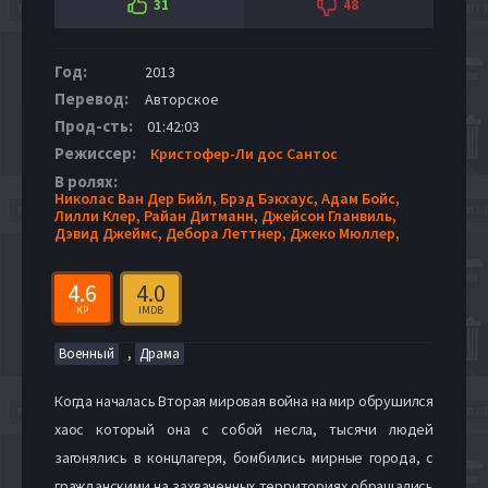
31
48
Год:
2013
Перевод:
Авторское
Прод-сть:
01:42:03
Режиссер:
Кристофер-Ли дос Сантос
В ролях:
Николас Ван Дер Бийл,
Брэд Бэкхаус,
Адам Бойс,
Лилли Клер,
Райан Дитманн,
Джейсон Гланвиль,
Дэвид Джеймс,
Дебора Леттнер,
Джеко Мюллер,
4.6
4.0
KP
IMDB
,
Военный
Драма
Когда началась Вторая мировая война на мир обрушился
хаос который она с собой несла, тысячи людей
загонялись в концлагеря, бомбились мирные города, с
гражданскими на захваченных территориях обращались