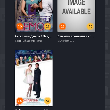
7.9
6.6
6.1
4.6
Ангел или Демон / Падший ангел (1,2 Сезон)
Самый маленький ангел (2011)
Военный, Драма, 2013
Мультфильмы
6.6
6.6