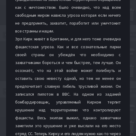
как с ничтожеством. Было очевидно, что над всем
свободным миром нависла угроза которая если ничего
не предпринять, захватит, поработит или уничтожит
все странны и нации.
Эрл Кирк живёт в Британии, и для него тоже очевидна
фашистская угроза. Как и все сознательные парни
своей страны он убеждён что необходимо с
захватчиками бороться и чем быстрее, тем лучше. Он
осознаёт, что на этой войне может погибнуть и
оставить свою невесту одной, но тем не менее он
предпочитает славную гибель трусливой жизни. Он
записался пилотом в ВВС. На одном из заданий
бомбардировщик, управляемый Кирком терпит
крушение над территориями что контролируют
фашисты. Весь экипаж выжил, однако захватчики
заметили это крушение и уже выслали на его место
отряд СС. Теперь Кирку и его людям нужно как-то через