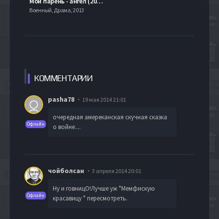
Мой парень - ангел (2012)
Военный, Драма, 2013
КОММЕН
ТАРИИ
pasha78
19 мая 2014 21:01
очередная амереканская скучная сказка
Офлайн
о войне....
чойболсан
3 апреля 2014 20:01
Ну и говницО!Лучше уж "Мемфискую
Офлайн
красавицу " пересмотреть.