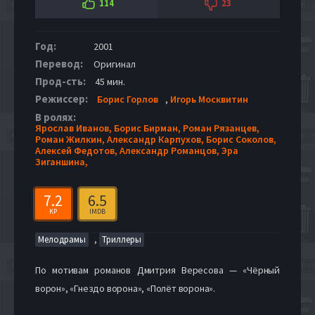
114
23
Год:
2001
Перевод:
Оригинал
Прод-сть:
45 мин.
Режиссер:
Борис Горлов
,
Игорь Москвитин
В ролях:
Ярослав Иванов,
Борис Бирман,
Роман Рязанцев,
Роман Жилкин,
Александр Карпухов,
Борис Соколов,
Алексей Федотов,
Александр Романцов,
Эра
Зиганшина,
7.2
6.5
KP
IMDB
,
Мелодрамы
Триллеры
По мотивам романов Дмитрия Вересова — «Чёрный
ворон», «Гнездо ворона», «Полёт ворона».