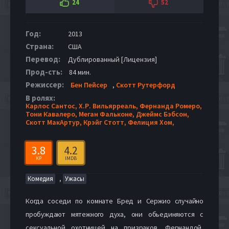
24
52
Год:
2013
Страна:
США
Перевод:
Дублированный [Лицензия]
Прод-сть:
84 мин.
Режиссер:
Бен Пейсер
,
Скотт Рутерфорд
В ролях:
Карлос Сантос,
Х.Р. Вильярреаль,
Фернанда Ромеро,
Тони Кавалеро,
Меган Фальконе,
Джеймс Бэбсон,
Скотт МакАртур,
Крэйг Стотт,
Фелиция Хом,
3.8
4.2
KP
IMDB
,
Комедия
Ужасы
Когда соседи по комнате Бред и Сержио случайно
пробуждают мятежного духа, они обьединяются с
сексуальной охотницей на призраков, Фернандой,