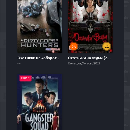
6.6
6.1
Охотники на «оборотней» (1 сезон) (2015)
Охотники на ведьм (2013)
---
Комедия, Ужасы, 2013
BDRip