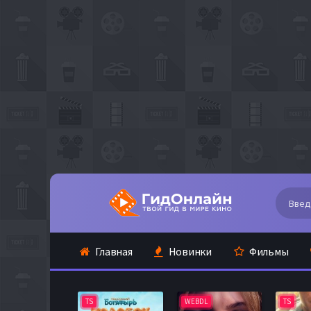
Главная
Новинки
Фильмы
TS
WEBDL
TS