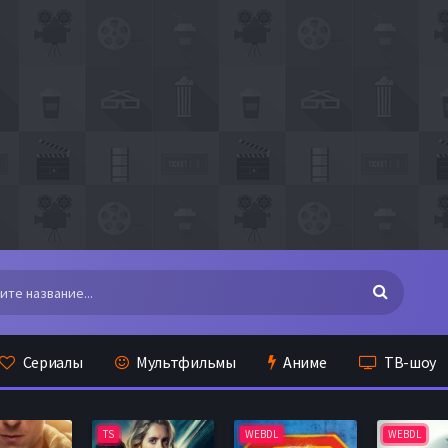
Сериалы
Мультфильмы
Аниме
ТВ-шоу
TS
WEBDL
WEBDL