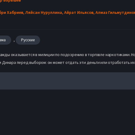
бри Хабриев,
Ляйсан Нуруллина,
Айрат Ильясов,
Алмаз Гильмутдино
,
ама
Русские
жды оказывается в милиции по подозрению в торговле наркотиками. Но 
 Динара перед выбором: он может отдать эти деньги или отработать их