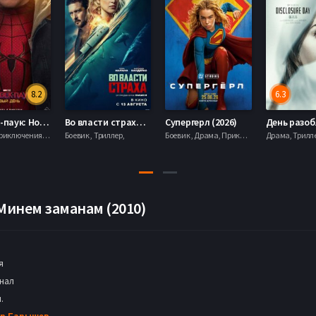
8.2
6.3
Человек-паук: Новый день (2026)
Во власти страха (2026)
Супергерл (2026)
Боевик , Приключения, Фантастика, Фэнтези,
Боевик , Триллер,
Боевик , Драма, Приключения, Фантастика,
 Минем заманам (2010)
я
нал
.
р Барышев