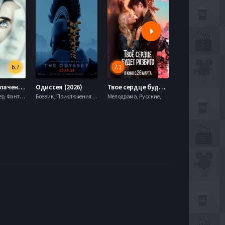
6.7
7.1
День разоблачения (2026)
Одиссея (2026)
Твое сердце будет разбито (2026)
Моана (2026)
Драма, Триллер, Фантастика,
Боевик , Приключения, Фэнтези,
Мелодрама, Русские,