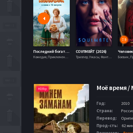
7.9
Последний богатырь. Колобок (2026)
СОУЛМ8ЙТ (2026)
Комедия, Приключения, Фэнтези,
Триллер, Ужасы, Фантастика,
Моё время /
HDRip
Год:
2010
Страна:
Росси
Перевод:
Ориги
Прод-сть:
62 мин
Режиссер:
Дами