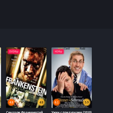
DVDRip
HDRip
4.8
4.8
6.1
5.9
 (2010)
Синдром Франкенштейна (2010)
Ужин с придурками (2010)