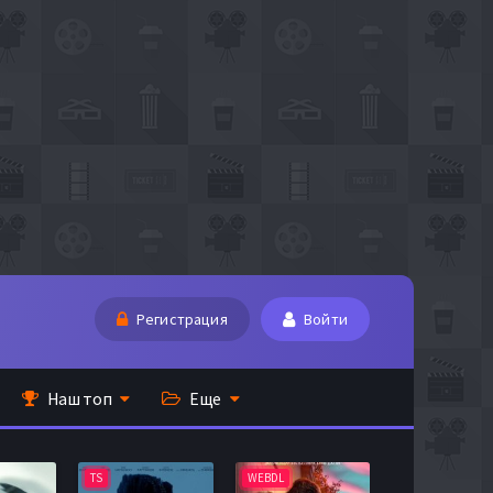
Регистрация
Войти
Наш топ
Еще
TS
WEBDL
TS