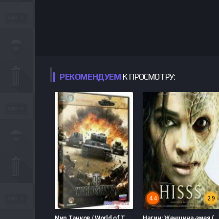
РЕКОМЕНДУЕМ
К ПРОСМОТРУ:
4.4
2.9
Мир Танков / World of Tanks [v0.8.10] (2010) PC | Лицензия
Нагин: Женщина-змея