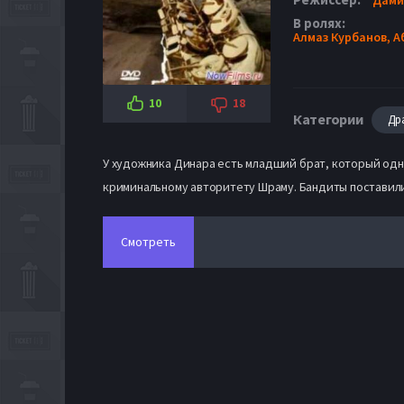
В ролях:
Алмаз Курбанов,
А
10
18
Категории
Др
У художника Динара есть младший брат, который одна
криминальному авторитету Шраму. Бандиты поставили
Смотреть