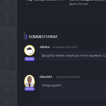
---
Драма, Русские
КОММЕН
ТАРИИ
Jilinka
6 апреля 2014 16:32
Вроде бы ничего такого,но чтото зацепило. С
Офлайн
ildus531
5 апреля 2014 14:43
Татары рулят!
Офлайн