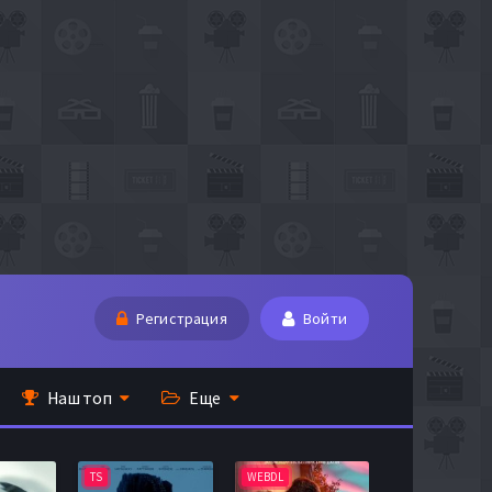
Регистрация
Войти
Наш топ
Еще
TS
WEBDL
TS