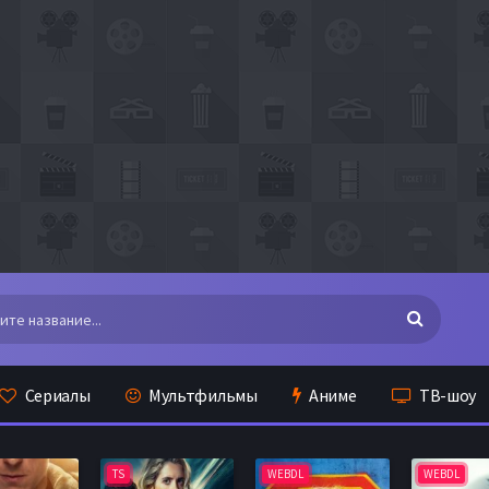
Сериалы
Мультфильмы
Аниме
ТВ-шоу
TS
WEBDL
WEBDL