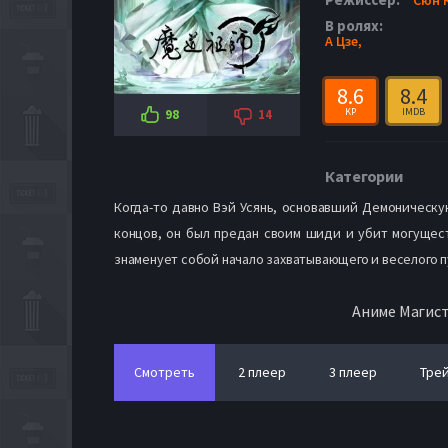
В ролях:
А Цзе,
8.6
8.4
KP
IMDB
98
14
Категории
Когда-то давно Вэй Усянь, основавший Демоническую
концов, он был предан своим шиди и убит могущест
знаменует собой начало захватывающего и веселого 
Аниме Магист
Смотреть
2 плеер
3 плеер
Тре