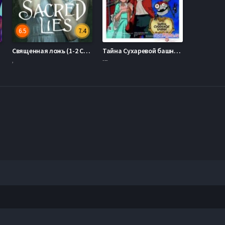
6.5
7.4
17)
Священная ложь (1-2 Сезон)
Тайна Сухаревой башни. Чародей равновесия (2014)
,
---