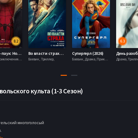
8.2
6.3
Человек-паук: Новый день (2026)
Во власти страха (2026)
Супергерл (2026)
Боевик , Приключения, Фантастика, Фэнтези,
Боевик , Триллер,
Боевик , Драма, Приключения, Фантастика,
ольского культа (1-3 Сезон)
ельский многоголосый
.
Кэ