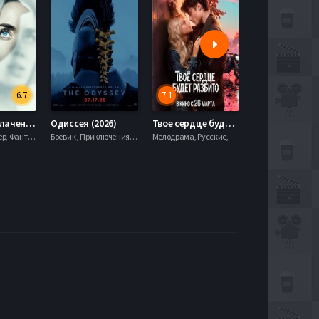
6.7
7.1
День разоблачения (2026)
Одиссея (2026)
Твое сердце будет разбито (2026)
Моана (2026)
Драма, Триллер, Фантастика,
Боевик , Приключения, Фэнтези,
Мелодрама, Русские,