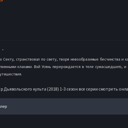
,
 Секту, странствовал по свету, творя невообразимые бесчинства и х
венными кланами. Вэй Усянь перерождается в теле сумасшедшего, и е
путешествия.
р Дьявольского культа (2018) 1-3 сезон все серии смотреть онл
йлер