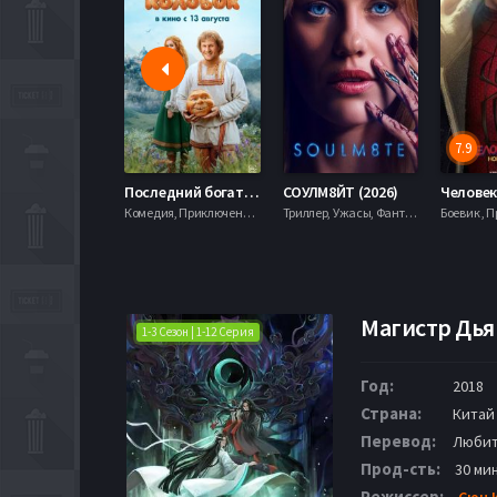
7.9
Последний богатырь. Колобок (2026)
СОУЛМ8ЙТ (2026)
Комедия, Приключения, Фэнтези,
Триллер, Ужасы, Фантастика,
Магистр Дьяв
1-3 Сезон | 1-12 Серия
Год:
2018
Страна:
Китай
Перевод:
Любит
Прод-сть:
30 мин
Режиссер:
Сюн 