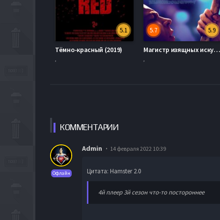
5.1
5.7
5.9
Тёмно-красный (2019)
Магистр изящных искусств (20
,
,
КОММЕН
ТАРИИ
Admin
14 февраля 2022 10:39
Цитата: Hamster 2.0
Офлайн
4й плеер 3й сезон что-то постороннее