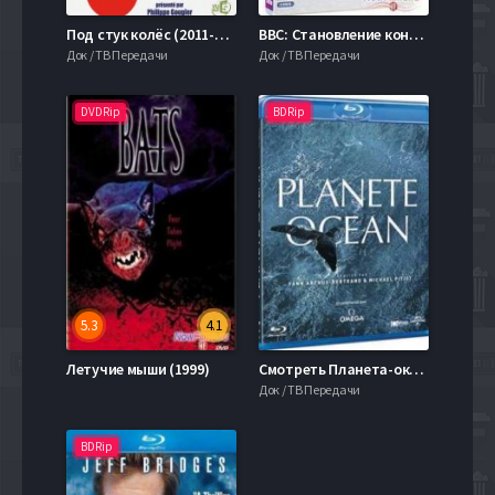
Под стук колёс (2011-2019) 1-7 сезон
BBC: Становление континентов (2013) 1,2,3,4 Серия
Док / ТВ Передачи
Док / ТВ Передачи
DVDRip
BDRip
5.3
4.1
Летучие мыши (1999)
Смотреть Планета-океан (2012)
Док / ТВ Передачи
BDRip