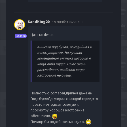
SandKing20
9 октября 2020 14:11
Цитата: deniat
Офлайн
Анимэха под бухло, комедийная и
очень упоротая. Но лучшая
комендийная анимэха которую я
когда либо видел. Плюс очень
расслабляет, особенно когда
настроение не очень.
Полностью согласен,причем даже не
"под бухло",я угорал с каждой серии,это
просто нечто,всем советую к
просмотру,хорошое настроение
обеспечено.
Почаще бы подобное выходило.