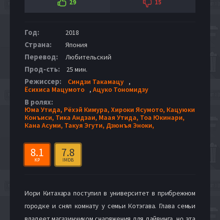
29
15
Год:
2018
Страна:
Япония
Перевод:
Любительский
Прод-сть:
25 мин.
Режиссер:
Синдзи Такамацу
,
Ёсихиса Мацумото
,
Ацуко Тономидзу
В ролях:
Юма Утида,
Рёхэй Кимура,
Хироки Ясумото,
Кацуюки
Конъиси,
Тика Андзаи,
Маая Утида,
Тоа Юкинари,
Кана Асуми,
Такуя Эгути,
Дзюнъя Эноки,
8.1
7.8
KP
IMDB
Иори Китахара поступил в университет в прибрежном
городке и снял комнату у семьи Котэгава. Глава семьи
владеет магазинчиком снаряжения для дайвинга, но эта