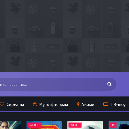
Сериалы
Мультфильмы
Аниме
ТВ-шоу
WEBDL
WEBDL
TS