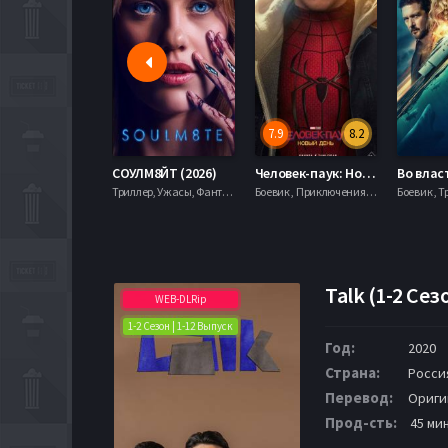
7.9
8.2
СОУЛМ8ЙТ (2026)
Человек-паук: Новый день (2026)
Триллер, Ужасы, Фантастика,
Боевик , Приключения, Фантастика, Фэнтези,
Боевик , Т
Talk (1-2 Сез
WEB-DLRip
1-2 Сезон | 1-12 Выпуск
Год:
2020
Страна:
Росси
Перевод:
Ориги
Прод-сть:
45 мин