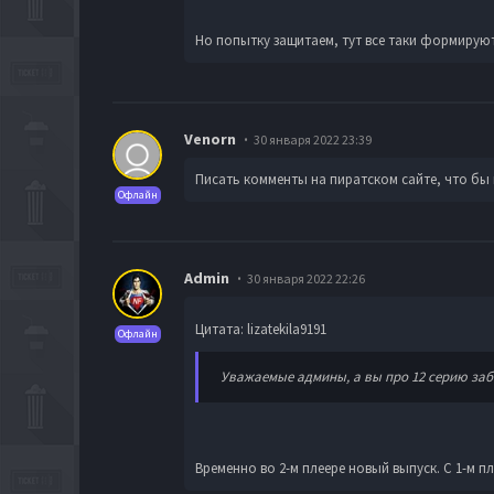
Но попытку защитаем, тут все таки формирую
Venorn
30 января 2022 23:39
Писать комменты на пиратском сайте, что бы 
Офлайн
Admin
30 января 2022 22:26
Цитата: lizatekila9191
Офлайн
Уважаемые админы, а вы про 12 серию за
Временно во 2-м плеере новый выпуск. С 1-м 