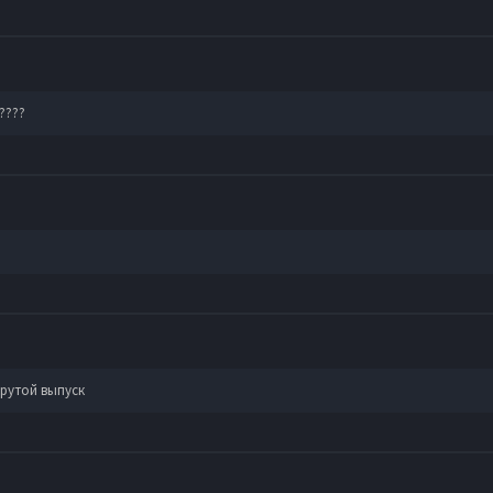
????
крутой выпуск