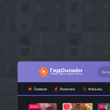
Главная
Новинки
Фильмы
WEBDL
TS
TS