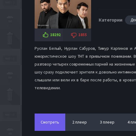
Категории
До
18292
1855
Руслан Белый, Нурлан Сабуров, Тимур Каргинов и 
юмористическое шоу ТНТ в привычном понимании. В 
разговор четырех современных парней на жизненные 
шоу сразу подключает зрителя к довольно интимном
слышали или вели их в баре после работы, в кроват
телевидении.
Смотреть
2 плеер
3 плеер
4 пл