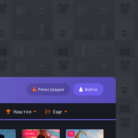
Регистрация
Войти
Наш топ
Еще
WEBDL
TS
BDRip