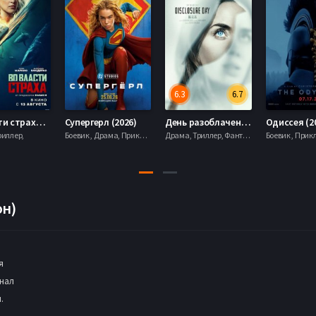
6.3
6.7
Во власти страха (2026)
Супергерл (2026)
День разоблачения (2026)
Одиссея (2
риллер,
Боевик , Драма, Приключения, Фантастика,
Драма, Триллер, Фантастика,
он)
я
нал
.