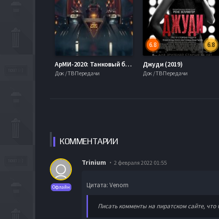
6.8
6.8
АрМИ-2020: Танковый биатлон (2020)
Джуди (2019)
Док / ТВ Передачи
Док / ТВ Передачи
КОММЕН
ТАРИИ
Trinium
2 февраля 2022 01:55
Цитата: Venorn
Офлайн
Писать комменты на пиратском сайте, что 