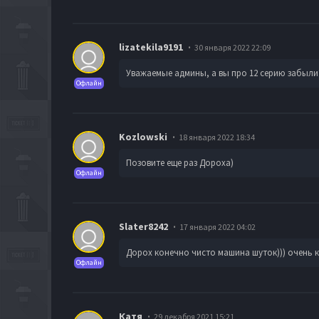
lizatekila9191
30 января 2022 22:09
Уважаемые админы, а вы про 12 серию забыли
Офлайн
Kozlowski
18 января 2022 18:34
Позовите еще раз Дороха)
Офлайн
Slater8242
17 января 2022 04:02
Дорох конечно чисто машина шуток))) очень 
Офлайн
Катя
29 декабря 2021 15:21