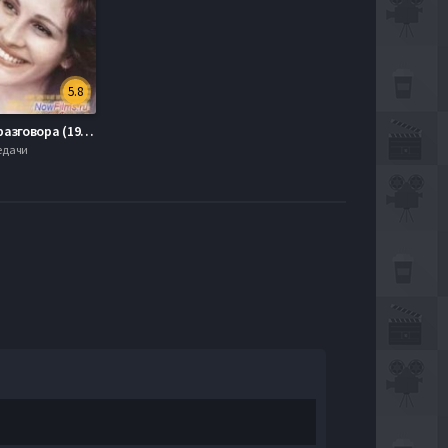
5.8
Тема для разговора (1995)
редачи