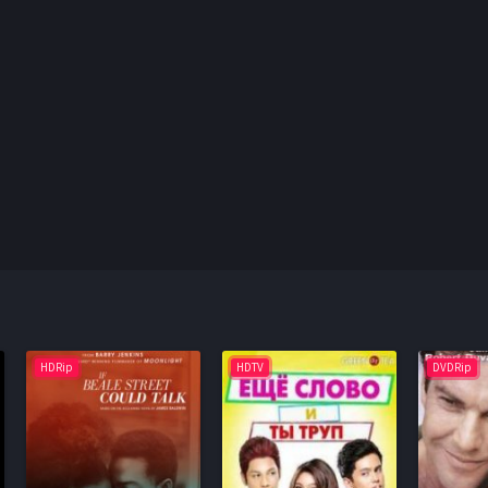
HDRip
HDTV
DVDRip