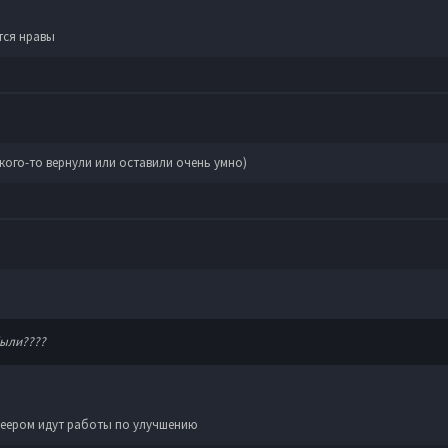
тся нравы
кого-то вернули или оставили очень умно)
были????
плеером идут работы по улучшению