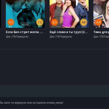
6.3
7.1
6.3
4.8
6.4
Если Бил-стрит могла бы заговорить (2018)
Ещё слово и ты труп (2014)
Док / ТВ Передачи
Док / ТВ Передачи
Док / ТВ Пе
бы кого-то вернули или оставили очень умно)