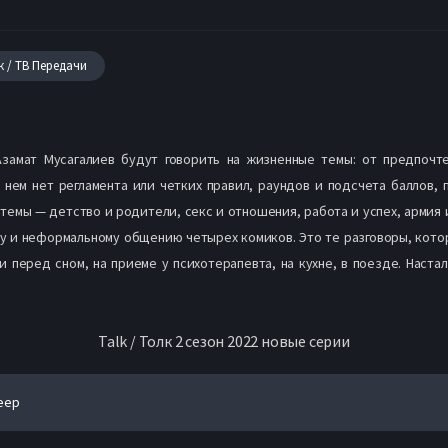
к / ТВ Передачи
Азамат Мусагалиев будут говорить на жизненные темы: от предпочте
нем нет регламента или четких правил, раундов и подсчета баллов,
темы — детство и родители, секс и отношения, работа и успех, армия и
у и неформальному общению четырех комиков. Это те разговоры, кото
и перед сном, на приеме у психотерапевта, на кухне, в поезде. Наста
Talk / Толк 2 сезон 2022 новые серии
еер